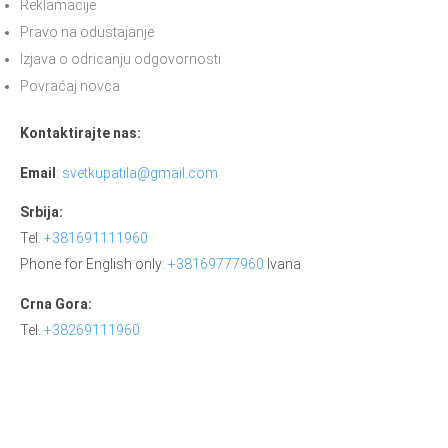
Reklamacije
Pravo na odustajanje
Izjava o odricanju odgovornosti
Povraćaj novca
Kontaktirajte nas:
Email
:
svetkupatila@gmail.com
Srbija:
Tel.
+381691111960
Phone for English only:
+38169777960
Ivana
Crna Gora:
Tel.
+38269111960