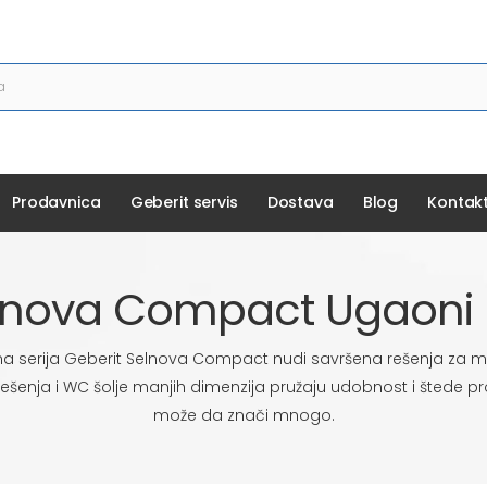
Prodavnica
Geberit servis
Dostava
Blog
Kontak
elnova Compact Ugaoni 
na serija Geberit Selnova Compact nudi savršena rešenja za m
ešenja i WC šolje manjih dimenzija pružaju udobnost i štede 
može da znači mnogo.