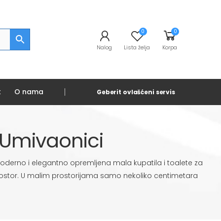
0
0
Nalog
Lista želja
Korpa
t
O nama
Geberit ovlašćeni servis
Umivaonici
oderno i elegantno opremljena mala kupatila i toalete za
prostor. U malim prostorijama samo nekoliko centimetara