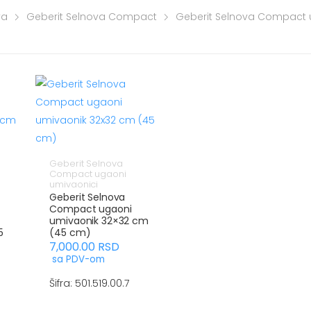
va
Geberit Selnova Compact
Geberit Selnova Compact 
Geberit Selnova
Compact ugaoni
umivaonici
Geberit Selnova
Compact ugaoni
umivaonik 32×32 cm
5
(45 cm)
7,000.00
RSD
sa PDV-om
Šifra: 501.519.00.7