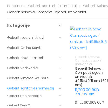
Početna
Geberit sanitarije i nameštaj
Geberit Selno
Geberit Selnova Compact ugaoni umivaonici
Kategorije
Geberit rezervni delovi
Geberit Online Servis
Geberit Selnova
Geberit tipke - tasteri
Compact ugaoni
umivaonici
Geberit vodokotlići
Geberit Selnova
Compact ugaoni
umivaonik
Geberit Rimfree WC šolje
49.15×49.15 cm (69.
cm)
Geberit sanitarije i nameštaj
11,200.00
RSD
sa PDV-om
Geberit One sanitarije
Šifra: 501.508.00.7
Geberit Xeno2