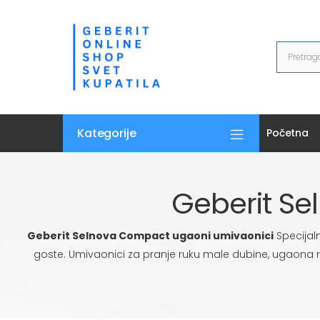
Kategorije
Početna
Geberit S
Geberit Selnova Compact ugaoni umivaonici
Specijal
goste. Umivaonici za pranje ruku male dubine, ugaona r