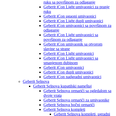
ruku sa površinom za odlaganje
Geberit iCon Light umivaonici za pranje
ruku
Geberit iCon ugaoni umivaonici
Geberit iCon Light dupli umivaonici
Geberit iCon umivaonici sa površinom za
odlaganje
Geberit iCon Light umivaonici sa
površinom za odlaganje
Geberit iCon umivaonik sa otvorom
slavine sa strane
Geberit iCon Light umivaonici
Geberit iCon Light umivaonici sa
smanjenom dubinom
Geberit iCon umivaonici
Geberit iCon dupli umivaonici
Geberit iCon nadgradni umivaonici
Geberit Selnova
Geberit Selnova kupatilski nameštaj
Geberit Selnova ormarići sa ogledalom sa
dvoje vrata
Geberit Selnova ormarići za umivaonike
Geberit Selnova bočni ormarići
Geberit Selnova kompleti
Geberit Selnova kompleti, ugradni