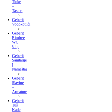
Tipke
–
Tasteri
Geberit
Vodokotlići
Geberit
Rimfree
WC
šolje
Geberit
Sanitarije
I
Nameštaj
Geberit
Slavine
–
Armature
Geberit
Tuš
Kade