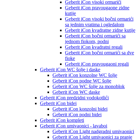
Geberit iCon visoki ormarići
Geberit iCon pravougaone zidne
kutije
Geberit iCon visoki bočni ormarići
sa jednim vratima i ogledalom
Geberit iCon kvadratne zidne kutije
Geberit iCon bočni ormarići sa
jednom fiokom, podni
Geberit iCon kvadratni regali
Geberit iCon bočni ormarići sa dve
fioke
Geberit iCon pravougaoni regali
Geberit iCon WC šolje i daske
Geberit iCon konzolne WC šolje
Geberit iCon podne WC šolje
Geberit iCon WC šolje za monoblok
Geberit iCon WC daske
Geberit iCon predzidni vodokotlići
Geberit iCon bidei
Geberit iCon konzolni bidei
Geberit iCon podni bidei
Geberit iCon kompleti
Geberit iCon umivaonici - lavaboi
Geberit iCon Light nadgradni umivaonici
Geberit iCon Light umivaonici za pranje