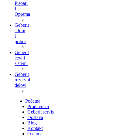
Pisoari
I
Oprema
Geberit
sifoni
i
pribor
Geberit
cevni
sistemi
Geberit
rezervni
delovi
Početna
Prodavnica
Geberit servis
Dostava
Blog
Kontakt
O nama