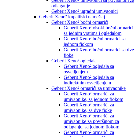
Geberit Xeno² umivaonici sa površinom za
odlaganje
Geberit Xeno² ugradni umivaonici
Geberit Xeno² kupatilski nameštaj
Geberit Xeno² bočni ormarići
Geberit Xeno² visoki bočni ormarići
sa jednim vratima i ogledalom
Geberit Xeno² bočni ormarići sa
jednom fiokom
Geberit Xeno² bočni ormarići sa dve
fioke
Geberit Xeno² ogledala
Geberit Xeno² ogledala sa
osvetljenjem
Geberit Xeno² ogledala sa
indirektnim osvetljenjem
Geberit Xeno² ormarići za umivaonike
Geberit Xeno² ormarići za
umivaonike, sa jednom fiokom
Geberit Xeno² ormarići za
umivaonike, sa dve fioke
Geberit Xeno² ormarići za
umivaonike za površinom za
odlaganje, sa jednom fiokom
Geberit Xeno² ormarići za