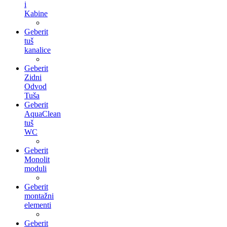
i
Kabine
Geberit
tuš
kanalice
Geberit
Zidni
Odvod
Tuša
Geberit
AquaClean
tuš
WC
Geberit
Monolit
moduli
Geberit
montažni
elementi
Geberit