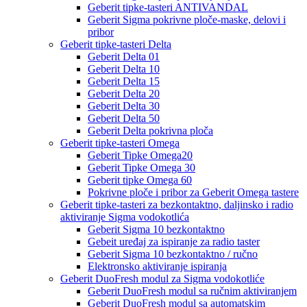
Geberit tipke-tasteri ANTIVANDAL
Geberit Sigma pokrivne ploče-maske, delovi i
pribor
Geberit tipke-tasteri Delta
Geberit Delta 01
Geberit Delta 10
Geberit Delta 15
Geberit Delta 20
Geberit Delta 30
Geberit Delta 50
Geberit Delta pokrivna ploča
Geberit tipke-tasteri Omega
Geberit Tipke Omega20
Geberit Tipke Omega 30
Geberit tipke Omega 60
Pokrivne ploče i pribor za Geberit Omega tastere
Geberit tipke-tasteri za bezkontaktno, daljinsko i radio
aktiviranje Sigma vodokotlića
Geberit Sigma 10 bezkontaktno
Gebeit uređaj za ispiranje za radio taster
Geberit Sigma 10 bezkontaktno / ručno
Elektronsko aktiviranje ispiranja
Geberit DuoFresh modul za Sigma vodokotliće
Geberit DuoFresh modul sa ručnim aktiviranjem
Geberit DuoFresh modul sa automatskim