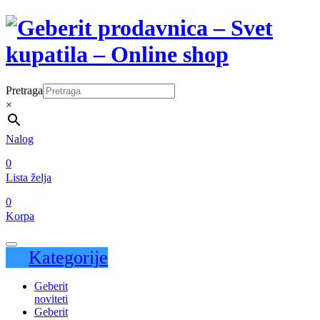
Pretraga
×
Nalog
0
Lista želja
0
Korpa
Kategorije
Geberit
noviteti
Geberit