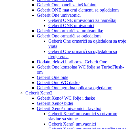
Geberit One paneli za tuš kabinu
Geberit ONE mat crni elementi sa ogledalom
Geberit One umivaonici
Geberit ONE umivaonici za nameštaj
Geberit ONE umivaonici
Geberit One ormarići za umivaonike
Geberit One ormarići sa ogledalom
Geberit One ormarići sa ogledalom sa troje
vrata
Geberit One ormarići sa ogledalom sa
dvoje vrata
Dodatni delovi i pribor za Geberit One
Geberit One konzolna WC šolja sa TurboFlush-
om
Geberit One bide
Geberit One WC daske
Geberit One ugradna polica sa ogledalom
Geberit Xeno2
Geberit Xeno² WC šolje i daske
Geberit Xeno² bidei
Geberit Xeno² umivaonici - lavaboi
Geberit Xeno² umivaonici sa otvorom
slavine sa strane
Geberit Xeno² umivaonici