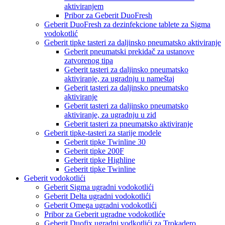
aktiviranjem
Pribor za Geberit DuoFresh
Geberit DuoFresh za dezinfekcione tablete za Sigma
vodokotlić
Geberit tipke tasteri za daljinsko pneumatsko aktiviranje
Geberit pneumatski prekidač za ustanove
zatvorenog tipa
Geberit tasteri za daljinsko pneumatsko
aktiviranje, za ugradnju u nameštaj
Geberit tasteri za daljinsko pneumatsko
aktiviranje
Geberit tasteri za daljinsko pneumatsko
aktiviranje, za ugradnju u zid
Geberit tasteri za pneumatsko aktiviranje
Geberit tipke-tasteri za starije modele
Geberit tipke Twinline 30
Geberit tipke 200F
Geberit tipke Highline
Geberit tipke Twinline
Geberit vodokotlići
Geberit Sigma ugradni vodokotlići
Geberit Delta ugradni vodokotlići
Geberit Omega ugradni vodokotlići
Pribor za Geberit ugradne vodokotliće
Geberit Duofix ugradni vodkotlići za Trokadero