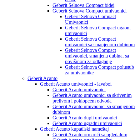
Geberit Selnova Compact bidei
Geberit Selnova Compact umivaonici
Geberit Selnova Compact
Umivaonici
Geberit Selnova Compact ugaoni
umivaonici
Geberit Selnova Compact
umivaonici sa smanjenom dubinom
Geberit Selnova Compact
umivaonici, smanjena dubina, sa
površinom za odlaganje
Geberit Selnova Compact polustub
za umivaonike
Geberit Acanto
Geberit Acanto umivaonici - lavaboi
Geberit Acanto umivaonici
Geberit Acanto umivaonici sa skrivenim
prelivom i poklopcem odvoda
Geberit Acanto umivaonici sa smanjenom
dubinom
Geberit Acanto dupli umivaonici
Geberit Acanto ugradni umivaonici
Geberit Acanto kupatilski nameštaj
Geberit Acanto ormarići sa ogledalom