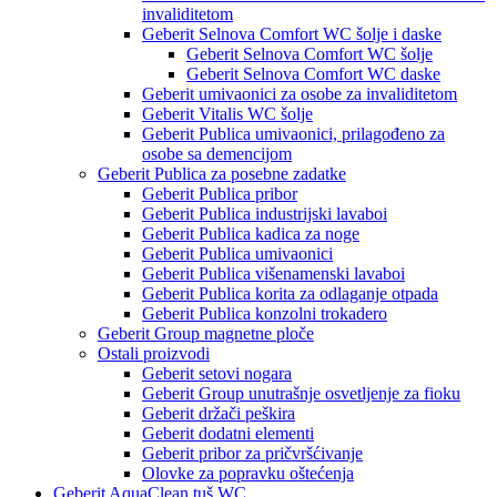
invaliditetom
Geberit Selnova Comfort WC šolje i daske
Geberit Selnova Comfort WC šolje
Geberit Selnova Comfort WC daske
Geberit umivaonici za osobe za invaliditetom
Geberit Vitalis WC šolje
Geberit Publica umivaonici, prilagođeno za
osobe sa demencijom
Geberit Publica za posebne zadatke
Geberit Publica pribor
Geberit Publica industrijski lavaboi
Geberit Publica kadica za noge
Geberit Publica umivaonici
Geberit Publica višenamenski lavaboi
Geberit Publica korita za odlaganje otpada
Geberit Publica konzolni trokadero
Geberit Group magnetne ploče
Ostali proizvodi
Geberit setovi nogara
Geberit Group unutrašnje osvetljenje za fioku
Geberit držači peškira
Geberit dodatni elementi
Geberit pribor za pričvršćivanje
Olovke za popravku oštećenja
Geberit AquaClean tuš WC