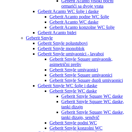
Geberit Acanto visoki bočni
ormarići sa dvoje vrata
Geberit Acanto WC šolje i daske
Geberit Acanto podne WC šolje
Geberit Acanto WC daske
Geberit Acanto konzolne WC šolje
Geberit Acanto bidei
Geberit Smyle
Geberit Smyle polustubovi
Geberit Smyle monoblok
Geberit Smyle umivaonici - lavaboi
Geberit Smyle Square umivaonik,
asimetrični preliv
Geberit Smyle umivaonici
Geberit Smyle Square umivaonici
Geberit Smyle Square dupli umivaonici
Geberit Smyle WC šolje i daske
Geberit Smyle WC daske
Geberit Smyle Square WC daske
Geberit Smyle Square WC daske,
tanki dizajn
Geberit Smyle Square WC daske,
tanki dizajn, sendvič
Geberit Smyle podni WC
Geberit Smyle konzolni WC