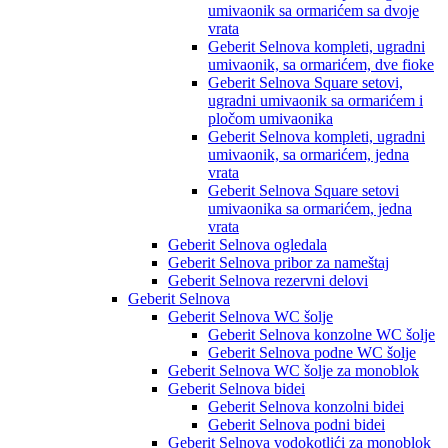
umivaonik sa ormarićem sa dvoje
vrata
Geberit Selnova kompleti, ugradni
umivaonik, sa ormarićem, dve fioke
Geberit Selnova Square setovi,
ugradni umivaonik sa ormarićem i
pločom umivaonika
Geberit Selnova kompleti, ugradni
umivaonik, sa ormarićem, jedna
vrata
Geberit Selnova Square setovi
umivaonika sa ormarićem, jedna
vrata
Geberit Selnova ogledala
Geberit Selnova pribor za nameštaj
Geberit Selnova rezervni delovi
Geberit Selnova
Geberit Selnova WC šolje
Geberit Selnova konzolne WC šolje
Geberit Selnova podne WC šolje
Geberit Selnova WC šolje za monoblok
Geberit Selnova bidei
Geberit Selnova konzolni bidei
Geberit Selnova podni bidei
Geberit Selnova vodokotlići za monoblok