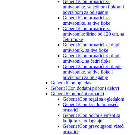
Geberit iCon ormarići za
umivaonike, sa jednom fiokom i
površinom za odlaganje
Geberit iCon ormarići za
umivaonike, sa dve fioke
Geberit iCon ormariće za
umivaonike širine od 120 cm, sa
četiri fioke
Geberit iCon ormarići za dupli
umivaonik, sa dve fioke
Geberit iCon ormarići za dupli
umivaonik, sa četiri fioke
Geberit iCon ormarići za duple
umivaonike, sa dve fioke i
površinom za odlaganje
Geberit iCon ogledala
Geberit ICon dodatni pribor i delovi
Geberit iCon bočni ormarići
Geberit iCon regal sa ogledalom
Geberit iCon kvadratni viseći
ormarići
Geberit iCon bočni element sa
kutijom za odlaganje
Geberit iCon pravougaoni viseći
ormarići