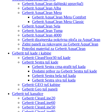
Geberit AquaClean daljinski upravljači
Geberit AquaClean Alba
Geberit AquaClean Mera
Geberit AquaClean Mera Comfort
Geberit AquaClean Mera Classic
Geberit AquaClean Sela
Geberit AquaClean Tuma
Geberit AquaClean 4000
Geberit dizajnerska pokrivna ploča za AquaClean
Zidni paneli za rukovanje za Geberit AquaClean
Potrošni materijal za Geberit AquaClean
Geberit tuš kade i kabine
Geberit CleanFloor30 tuš kade
Geberit Sestra tuš kade
Geberit Sestra crna-grafit tuš kada
Dodatni pribor za Geberit Sestra tuš kade
Geberit Sestra bela tuš kada
Geberit Sestra siva tuš kada
Geberit GEO tuš kabine
Geberit Geo tuš paneli
Geberit tuš kanalice
Geberit CleanLine20
Geberit CleanLine60
Geberit CleanLine50
Geberit CleanLine80