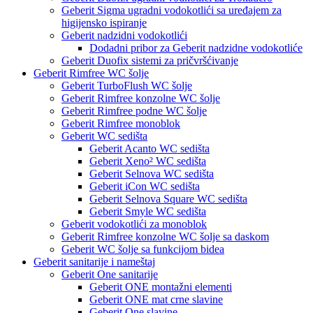
Geberit Sigma ugradni vodokotlići sa uređajem za
higijensko ispiranje
Geberit nadzidni vodokotlići
Dodadni pribor za Geberit nadzidne vodokotliće
Geberit Duofix sistemi za pričvršćivanje
Geberit Rimfree WC šolje
Geberit TurboFlush WC šolje
Geberit Rimfree konzolne WC šolje
Geberit Rimfree podne WC šolje
Geberit Rimfree monoblok
Geberit WC sedišta
Geberit Acanto WC sedišta
Geberit Xeno² WC sedišta
Geberit Selnova WC sedišta
Geberit iCon WC sedišta
Geberit Selnova Square WC sedišta
Geberit Smyle WC sedišta
Geberit vodokotlići za monoblok
Geberit Rimfree konzolne WC šolje sa daskom
Geberit WC šolje sa funkcijom bidea
Geberit sanitarije i nameštaj
Geberit One sanitarije
Geberit ONE montažni elementi
Geberit ONE mat crne slavine
Geberit One slavine