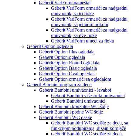
Geberit VariForm nameštaj
Geberit VariForm ormarići za nadgradni
umivaonik, sa tri fioke
Geberit VariForm ormarići za nadgradni
umivaonik, sa jednom fiokom
Geberit VariForm ormarići za nadgradni
umivaonik, sa dve fioke
Geberit VariForm umeci za fioku
Geberit Option ogledala
Geberit Option Plus ogledala
Geberit Option ogledala
Geberit Option Round ogledala
Geberit Option Basic ogledala
Geberit Option Oval ogledala
Geberit Option ormarići sa ogledalom
Geberit Bambini program za decu
Geberit Bambini umivaonici - lavaboi
Geberit Bambini višestruki umivaonici
Geberit Bambini umivaonici
Geberit Bambini konzolne WC šolje
Geberit Bambini podne WC šolje
Geberit Bambini WC daske
Geberit Bambini WC sedište za decu, sa
funkcijom podupiranja, dizajn kornjače
Geberit Bambini WC sedište za decu