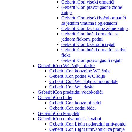
Geberit iCon visoki ormarići
Geberit iCon pravougaone zidne
kutije
Geberit iCon visoki bočni ormarići
sa jednim vratima i ogledalom
Geberit iCon kvadratne zidne kutije
Geberit iCon bočni ormarići sa
jednom fiokom, podni
Geberit iCon kvadratni regali
Geberit iCon bočni ormarići sa dve
fioke
Geberit iCon pravougaoni regali
Geberit iCon WC šolje i daske
Geberit iCon konzolne WC šolje
Geberit iCon podne WC šolje
Geberit iCon WC šolje za monoblok
Geberit iCon WC daske
Geberit iCon predzidni vodokotlići
Geberit iCon bidei
Geberit iCon konzolni bidei
Geberit iCon podni bidei
Geberit iCon kompleti
Geberit iCon umivaonici - lavaboi
Geberit iCon Light nadgradni umivaonici
Geberit iCon Light umivaonici za pranje