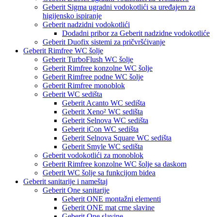
Geberit Sigma ugradni vodokotlići sa uređajem za
higijensko ispiranje
Geberit nadzidni vodokotlići
Dodadni pribor za Geberit nadzidne vodokotliće
Geberit Duofix sistemi za pričvršćivanje
Geberit Rimfree WC šolje
Geberit TurboFlush WC šolje
Geberit Rimfree konzolne WC šolje
Geberit Rimfree podne WC šolje
Geberit Rimfree monoblok
Geberit WC sedišta
Geberit Acanto WC sedišta
Geberit Xeno² WC sedišta
Geberit Selnova WC sedišta
Geberit iCon WC sedišta
Geberit Selnova Square WC sedišta
Geberit Smyle WC sedišta
Geberit vodokotlići za monoblok
Geberit Rimfree konzolne WC šolje sa daskom
Geberit WC šolje sa funkcijom bidea
Geberit sanitarije i nameštaj
Geberit One sanitarije
Geberit ONE montažni elementi
Geberit ONE mat crne slavine
Geberit One slavine