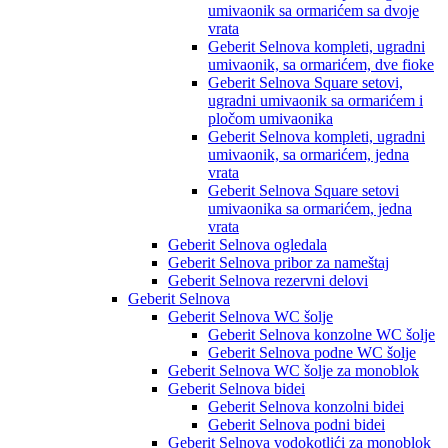
umivaonik sa ormarićem sa dvoje
vrata
Geberit Selnova kompleti, ugradni
umivaonik, sa ormarićem, dve fioke
Geberit Selnova Square setovi,
ugradni umivaonik sa ormarićem i
pločom umivaonika
Geberit Selnova kompleti, ugradni
umivaonik, sa ormarićem, jedna
vrata
Geberit Selnova Square setovi
umivaonika sa ormarićem, jedna
vrata
Geberit Selnova ogledala
Geberit Selnova pribor za nameštaj
Geberit Selnova rezervni delovi
Geberit Selnova
Geberit Selnova WC šolje
Geberit Selnova konzolne WC šolje
Geberit Selnova podne WC šolje
Geberit Selnova WC šolje za monoblok
Geberit Selnova bidei
Geberit Selnova konzolni bidei
Geberit Selnova podni bidei
Geberit Selnova vodokotlići za monoblok