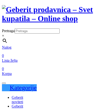
Pretraga
×
Nalog
0
Lista želja
0
Korpa
Kategorije
Geberit
noviteti
Geberit