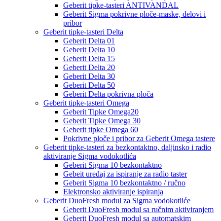
Geberit tipke-tasteri ANTIVANDAL
Geberit Sigma pokrivne ploče-maske, delovi i
pribor
Geberit tipke-tasteri Delta
Geberit Delta 01
Geberit Delta 10
Geberit Delta 15
Geberit Delta 20
Geberit Delta 30
Geberit Delta 50
Geberit Delta pokrivna ploča
Geberit tipke-tasteri Omega
Geberit Tipke Omega20
Geberit Tipke Omega 30
Geberit tipke Omega 60
Pokrivne ploče i pribor za Geberit Omega tastere
Geberit tipke-tasteri za bezkontaktno, daljinsko i radio
aktiviranje Sigma vodokotlića
Geberit Sigma 10 bezkontaktno
Gebeit uređaj za ispiranje za radio taster
Geberit Sigma 10 bezkontaktno / ručno
Elektronsko aktiviranje ispiranja
Geberit DuoFresh modul za Sigma vodokotliće
Geberit DuoFresh modul sa ručnim aktiviranjem
Geberit DuoFresh modul sa automatskim