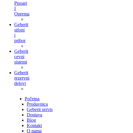
Pisoari
I
Oprema
Geberit
sifoni
i
pribor
Geberit
cevni
sistemi
Geberit
rezervni
delovi
Početna
Prodavnica
Geberit servis
Dostava
Blog
Kontakt
O nama