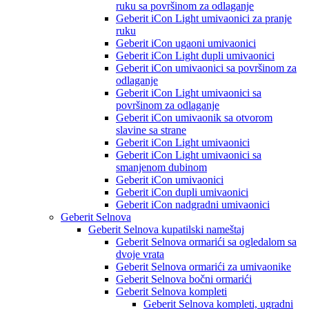
ruku sa površinom za odlaganje
Geberit iCon Light umivaonici za pranje
ruku
Geberit iCon ugaoni umivaonici
Geberit iCon Light dupli umivaonici
Geberit iCon umivaonici sa površinom za
odlaganje
Geberit iCon Light umivaonici sa
površinom za odlaganje
Geberit iCon umivaonik sa otvorom
slavine sa strane
Geberit iCon Light umivaonici
Geberit iCon Light umivaonici sa
smanjenom dubinom
Geberit iCon umivaonici
Geberit iCon dupli umivaonici
Geberit iCon nadgradni umivaonici
Geberit Selnova
Geberit Selnova kupatilski nameštaj
Geberit Selnova ormarići sa ogledalom sa
dvoje vrata
Geberit Selnova ormarići za umivaonike
Geberit Selnova bočni ormarići
Geberit Selnova kompleti
Geberit Selnova kompleti, ugradni