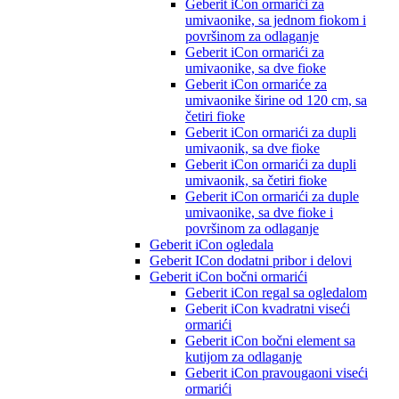
Geberit iCon ormarići za
umivaonike, sa jednom fiokom i
površinom za odlaganje
Geberit iCon ormarići za
umivaonike, sa dve fioke
Geberit iCon ormariće za
umivaonike širine od 120 cm, sa
četiri fioke
Geberit iCon ormarići za dupli
umivaonik, sa dve fioke
Geberit iCon ormarići za dupli
umivaonik, sa četiri fioke
Geberit iCon ormarići za duple
umivaonike, sa dve fioke i
površinom za odlaganje
Geberit iCon ogledala
Geberit ICon dodatni pribor i delovi
Geberit iCon bočni ormarići
Geberit iCon regal sa ogledalom
Geberit iCon kvadratni viseći
ormarići
Geberit iCon bočni element sa
kutijom za odlaganje
Geberit iCon pravougaoni viseći
ormarići