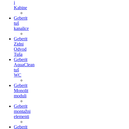
i
Kabine
Geberit
tuš
kanalice
Geberit
Zidni
Odvod
Tuša
Geberit
AquaClean
tuš
WC
Geberit
Monolit
moduli
Geberit
montažni
elementi
Geberit