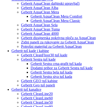
Geberit AquaClean daljinski upravljači
Geberit AquaClean Alba
Geberit AquaClean Mera
Geberit AquaClean Mera Comfort
Geberit AquaClean Mera Classic
Geberit AquaClean Sela
Geberit AquaClean Tuma
Geberit AquaClean 4000
Geberit dizajnerska pokrivna ploča za AquaClean
Zidni paneli za rukovanje za Geberit AquaClean
Potrošni materijal za Geberit AquaClean
Geberit tuš kade i kabine
Geberit CleanFloor30 tuš kade
Geberit Sestra tuš kade
Geberit Sestra crna-grafit tuš kada
Dodatni pribor za Geberit Sestra tuš kade
Geberit Sestra bela tuš kada
Geberit Sestra siva tuš kada
Geberit GEO tuš kabine
Geberit Geo tuš paneli
Geberit tuš kanalice
Geberit CleanLine20
Geberit CleanLine60
Geberit CleanLine50
Geberit CleanLine80