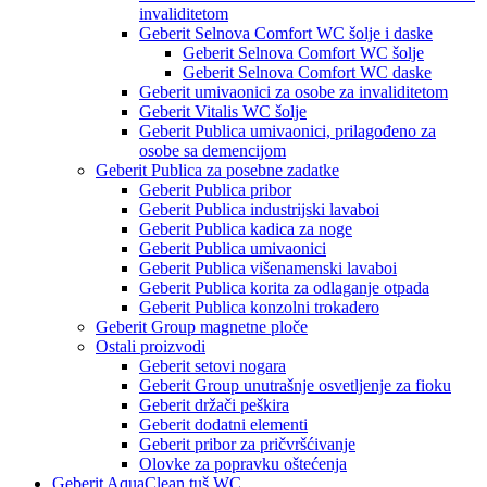
invaliditetom
Geberit Selnova Comfort WC šolje i daske
Geberit Selnova Comfort WC šolje
Geberit Selnova Comfort WC daske
Geberit umivaonici za osobe za invaliditetom
Geberit Vitalis WC šolje
Geberit Publica umivaonici, prilagođeno za
osobe sa demencijom
Geberit Publica za posebne zadatke
Geberit Publica pribor
Geberit Publica industrijski lavaboi
Geberit Publica kadica za noge
Geberit Publica umivaonici
Geberit Publica višenamenski lavaboi
Geberit Publica korita za odlaganje otpada
Geberit Publica konzolni trokadero
Geberit Group magnetne ploče
Ostali proizvodi
Geberit setovi nogara
Geberit Group unutrašnje osvetljenje za fioku
Geberit držači peškira
Geberit dodatni elementi
Geberit pribor za pričvršćivanje
Olovke za popravku oštećenja
Geberit AquaClean tuš WC