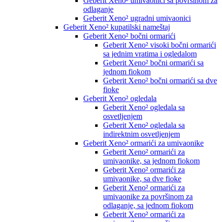
Geberit Xeno² umivaonici sa površinom za
odlaganje
Geberit Xeno² ugradni umivaonici
Geberit Xeno² kupatilski nameštaj
Geberit Xeno² bočni ormarići
Geberit Xeno² visoki bočni ormarići
sa jednim vratima i ogledalom
Geberit Xeno² bočni ormarići sa
jednom fiokom
Geberit Xeno² bočni ormarići sa dve
fioke
Geberit Xeno² ogledala
Geberit Xeno² ogledala sa
osvetljenjem
Geberit Xeno² ogledala sa
indirektnim osvetljenjem
Geberit Xeno² ormarići za umivaonike
Geberit Xeno² ormarići za
umivaonike, sa jednom fiokom
Geberit Xeno² ormarići za
umivaonike, sa dve fioke
Geberit Xeno² ormarići za
umivaonike za površinom za
odlaganje, sa jednom fiokom
Geberit Xeno² ormarići za