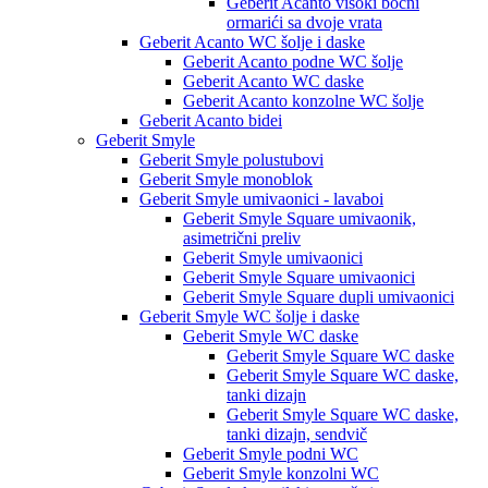
Geberit Acanto visoki bočni
ormarići sa dvoje vrata
Geberit Acanto WC šolje i daske
Geberit Acanto podne WC šolje
Geberit Acanto WC daske
Geberit Acanto konzolne WC šolje
Geberit Acanto bidei
Geberit Smyle
Geberit Smyle polustubovi
Geberit Smyle monoblok
Geberit Smyle umivaonici - lavaboi
Geberit Smyle Square umivaonik,
asimetrični preliv
Geberit Smyle umivaonici
Geberit Smyle Square umivaonici
Geberit Smyle Square dupli umivaonici
Geberit Smyle WC šolje i daske
Geberit Smyle WC daske
Geberit Smyle Square WC daske
Geberit Smyle Square WC daske,
tanki dizajn
Geberit Smyle Square WC daske,
tanki dizajn, sendvič
Geberit Smyle podni WC
Geberit Smyle konzolni WC