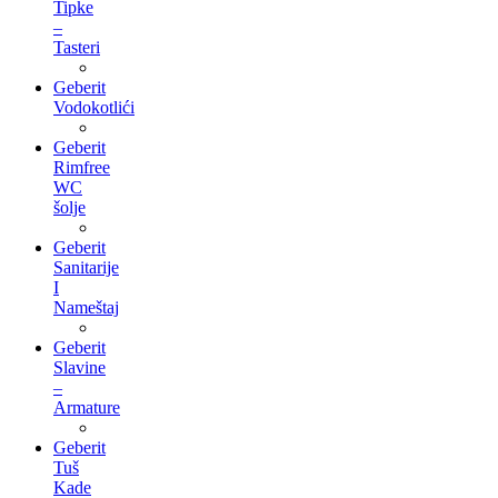
Tipke
–
Tasteri
Geberit
Vodokotlići
Geberit
Rimfree
WC
šolje
Geberit
Sanitarije
I
Nameštaj
Geberit
Slavine
–
Armature
Geberit
Tuš
Kade