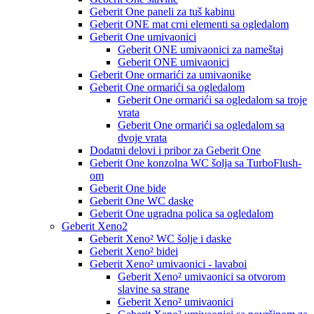
Geberit One paneli za tuš kabinu
Geberit ONE mat crni elementi sa ogledalom
Geberit One umivaonici
Geberit ONE umivaonici za nameštaj
Geberit ONE umivaonici
Geberit One ormarići za umivaonike
Geberit One ormarići sa ogledalom
Geberit One ormarići sa ogledalom sa troje
vrata
Geberit One ormarići sa ogledalom sa
dvoje vrata
Dodatni delovi i pribor za Geberit One
Geberit One konzolna WC šolja sa TurboFlush-
om
Geberit One bide
Geberit One WC daske
Geberit One ugradna polica sa ogledalom
Geberit Xeno2
Geberit Xeno² WC šolje i daske
Geberit Xeno² bidei
Geberit Xeno² umivaonici - lavaboi
Geberit Xeno² umivaonici sa otvorom
slavine sa strane
Geberit Xeno² umivaonici