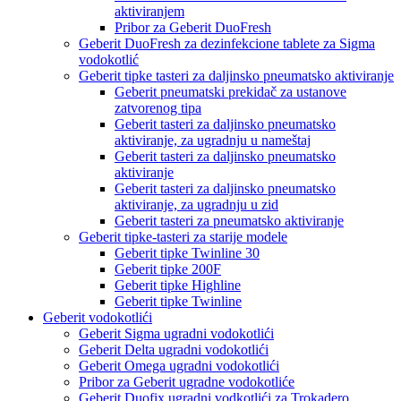
aktiviranjem
Pribor za Geberit DuoFresh
Geberit DuoFresh za dezinfekcione tablete za Sigma
vodokotlić
Geberit tipke tasteri za daljinsko pneumatsko aktiviranje
Geberit pneumatski prekidač za ustanove
zatvorenog tipa
Geberit tasteri za daljinsko pneumatsko
aktiviranje, za ugradnju u nameštaj
Geberit tasteri za daljinsko pneumatsko
aktiviranje
Geberit tasteri za daljinsko pneumatsko
aktiviranje, za ugradnju u zid
Geberit tasteri za pneumatsko aktiviranje
Geberit tipke-tasteri za starije modele
Geberit tipke Twinline 30
Geberit tipke 200F
Geberit tipke Highline
Geberit tipke Twinline
Geberit vodokotlići
Geberit Sigma ugradni vodokotlići
Geberit Delta ugradni vodokotlići
Geberit Omega ugradni vodokotlići
Pribor za Geberit ugradne vodokotliće
Geberit Duofix ugradni vodkotlići za Trokadero