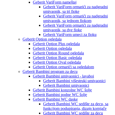
Geberit VariForm nameštaj
Geberit VariForm ormarići za nadgradni
umivaonik, sa tri fioke
Geberit VariForm ormarići za nadgradni
umivaonik, sa jednom fiokom
Geberit VariForm ormarići za nadgradni
umivaonik, sa dve fioke
Geberit VariForm umeci za fioku
Geberit Option ogledala
Geberit Option Plus ogledala
Geberit Option ogledala
Geberit Option Round ogledala
Geberit Option Basic ogledala
Geberit Option Oval ogledala
Geberit Option ormarići sa ogledalom
Geberit Bambini program za decu
Geberit Bambini umivaonici - lavaboi
Geberit Bambini višestruki umivaonici
Geberit Bambini umivaonici
Geberit Bambini konzolne WC šolje
Geberit Bambini podne WC šolje
Geberit Bambini WC daske
Geberit Bambini WC sedište za decu, sa
funkcijom podupiranja, dizajn kornjače
Geberit Bambini WC sedište za decu