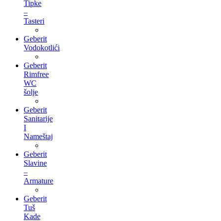
Tipke
–
Tasteri
Geberit
Vodokotlići
Geberit
Rimfree
WC
šolje
Geberit
Sanitarije
I
Nameštaj
Geberit
Slavine
–
Armature
Geberit
Tuš
Kade