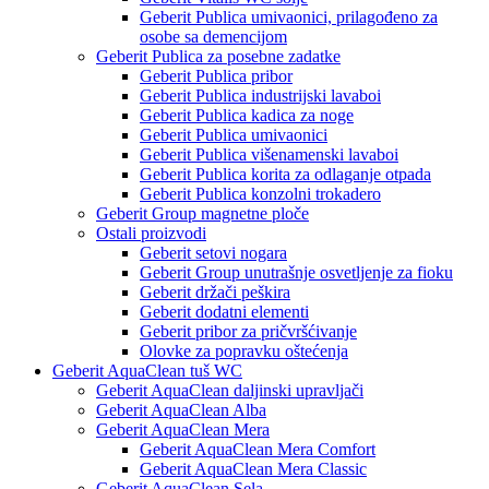
Geberit Publica umivaonici, prilagođeno za
osobe sa demencijom
Geberit Publica za posebne zadatke
Geberit Publica pribor
Geberit Publica industrijski lavaboi
Geberit Publica kadica za noge
Geberit Publica umivaonici
Geberit Publica višenamenski lavaboi
Geberit Publica korita za odlaganje otpada
Geberit Publica konzolni trokadero
Geberit Group magnetne ploče
Ostali proizvodi
Geberit setovi nogara
Geberit Group unutrašnje osvetljenje za fioku
Geberit držači peškira
Geberit dodatni elementi
Geberit pribor za pričvršćivanje
Olovke za popravku oštećenja
Geberit AquaClean tuš WC
Geberit AquaClean daljinski upravljači
Geberit AquaClean Alba
Geberit AquaClean Mera
Geberit AquaClean Mera Comfort
Geberit AquaClean Mera Classic
Geberit AquaClean Sela