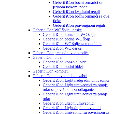
Geberit iCon bočni ormarići sa
jednom fiokom, podni
Geberit iCon kvadratni regali
Geberit iCon bočni ormarići sa dve
fioke
Geberit iCon pravougaoni regali
Geberit iCon WC šolje i daske
Geberit iCon konzolne WC šolje
Geberit iCon podne WC šolje
Geberit iCon WC šolje za monoblok
Geberit iCon WC daske
Geberit iCon predzidni vodokotlići
Geberit iCon bidei
Geberit iCon konzolni bidei
Geberit iCon podni bidei
Geberit iCon kompleti
Geberit iCon umivaonici - lavaboi
Geberit iCon Light nadgradni umivaonici
Geberit iCon Light umivaonici za pranje
ruku sa površinom za odlaganje
Geberit iCon Light umivaonici za pranje
ruku
Geberit iCon ugaoni umivaonici
Geberit iCon Light dupli umivaonici
Geberit iCon umivaonici sa površinom za