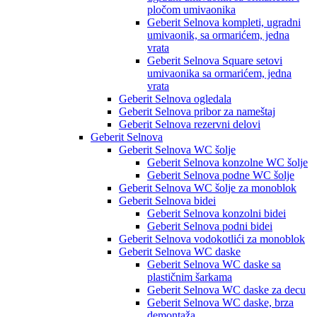
pločom umivaonika
Geberit Selnova kompleti, ugradni
umivaonik, sa ormarićem, jedna
vrata
Geberit Selnova Square setovi
umivaonika sa ormarićem, jedna
vrata
Geberit Selnova ogledala
Geberit Selnova pribor za nameštaj
Geberit Selnova rezervni delovi
Geberit Selnova
Geberit Selnova WC šolje
Geberit Selnova konzolne WC šolje
Geberit Selnova podne WC šolje
Geberit Selnova WC šolje za monoblok
Geberit Selnova bidei
Geberit Selnova konzolni bidei
Geberit Selnova podni bidei
Geberit Selnova vodokotlići za monoblok
Geberit Selnova WC daske
Geberit Selnova WC daske sa
plastičnim šarkama
Geberit Selnova WC daske za decu
Geberit Selnova WC daske, brza
demontaža