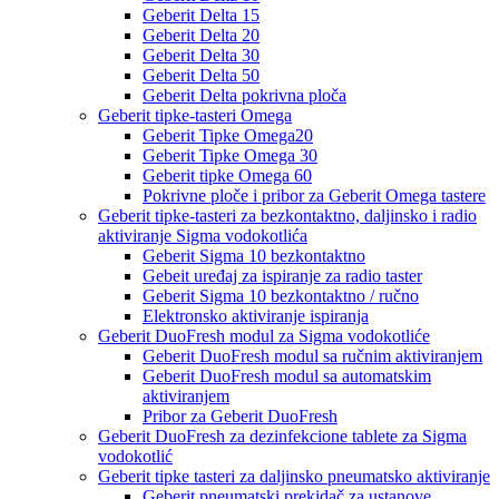
Geberit Delta 15
Geberit Delta 20
Geberit Delta 30
Geberit Delta 50
Geberit Delta pokrivna ploča
Geberit tipke-tasteri Omega
Geberit Tipke Omega20
Geberit Tipke Omega 30
Geberit tipke Omega 60
Pokrivne ploče i pribor za Geberit Omega tastere
Geberit tipke-tasteri za bezkontaktno, daljinsko i radio
aktiviranje Sigma vodokotlića
Geberit Sigma 10 bezkontaktno
Gebeit uređaj za ispiranje za radio taster
Geberit Sigma 10 bezkontaktno / ručno
Elektronsko aktiviranje ispiranja
Geberit DuoFresh modul za Sigma vodokotliće
Geberit DuoFresh modul sa ručnim aktiviranjem
Geberit DuoFresh modul sa automatskim
aktiviranjem
Pribor za Geberit DuoFresh
Geberit DuoFresh za dezinfekcione tablete za Sigma
vodokotlić
Geberit tipke tasteri za daljinsko pneumatsko aktiviranje
Geberit pneumatski prekidač za ustanove