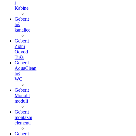
i
Kabine
Geberit
tuš
kanalice
Geberit
Zidni
Odvod
Tuša
Geberit
AquaClean
tuš
WC
Geberit
Monolit
moduli
Geberit
montažni
elementi
Geberit