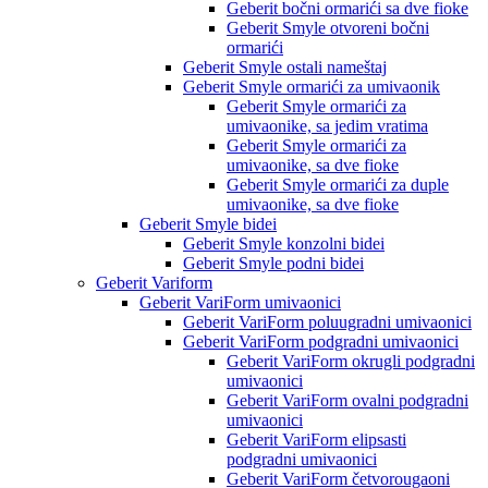
Geberit bočni ormarići sa dve fioke
Geberit Smyle otvoreni bočni
ormarići
Geberit Smyle ostali nameštaj
Geberit Smyle ormarići za umivaonik
Geberit Smyle ormarići za
umivaonike, sa jedim vratima
Geberit Smyle ormarići za
umivaonike, sa dve fioke
Geberit Smyle ormarići za duple
umivaonike, sa dve fioke
Geberit Smyle bidei
Geberit Smyle konzolni bidei
Geberit Smyle podni bidei
Geberit Variform
Geberit VariForm umivaonici
Geberit VariForm poluugradni umivaonici
Geberit VariForm podgradni umivaonici
Geberit VariForm okrugli podgradni
umivaonici
Geberit VariForm ovalni podgradni
umivaonici
Geberit VariForm elipsasti
podgradni umivaonici
Geberit VariForm četvorougaoni