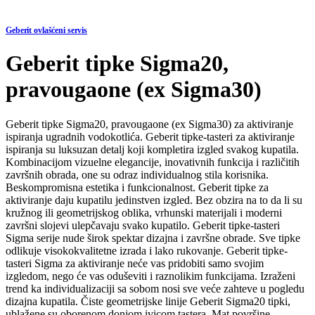
Geberit ovlašćeni servis
Geberit tipke Sigma20,
pravougaone (ex Sigma30)
Geberit tipke Sigma20, pravougaone (ex Sigma30) za aktiviranje
ispiranja ugradnih vodokotlića. Geberit tipke-tasteri za aktiviranje
ispiranja su luksuzan detalj koji kompletira izgled svakog kupatila.
Kombinacijom vizuelne elegancije, inovativnih funkcija i različitih
završnih obrada, one su odraz individualnog stila korisnika.
Beskompromisna estetika i funkcionalnost. Geberit tipke za
aktiviranje daju kupatilu jedinstven izgled. Bez obzira na to da li su
kružnog ili geometrijskog oblika, vrhunski materijali i moderni
završni slojevi ulepčavaju svako kupatilo. Geberit tipke-tasteri
Sigma serije nude širok spektar dizajna i završne obrade. Sve tipke
odlikuje visokokvalitetne izrada i lako rukovanje. Geberit tipke-
tasteri Sigma za aktiviranje neće vas pridobiti samo svojim
izgledom, nego će vas oduševiti i raznolikim funkcijama. Izraženi
trend ka individualizaciji sa sobom nosi sve veće zahteve u pogledu
dizajna kupatila. Čiste geometrijske linije Geberit Sigma20 tipki,
ublažene su oborenom donjom ivicom tastera. Mat površine