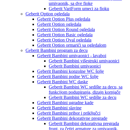
umivaonik, sa dve fioke
Geberit VariForm umeci za fioku
Geberit Option ogledala
Geberit Option Plus ogledala
Geberit Option ogledala
Geberit Option Round ogledala
Geberit Option Basic ogledala
Geberit Option Oval ogledala
Geberit Option ormarići sa ogledalom
Geberit Bambini program za decu
Geberit Bambini umivaonici - lavaboi
Geberit Bambini višestruki umivaonici
Geberit Bambini umivaonici
Geberit Bambini konzolne WC šolje
Geberit Bambini podne WC šolje
Geberit Bambini WC daske
Geberit Bambini WC sedište za decu, sa
funkcijom podupiranja, dizajn kornjače
Geberit Bambini WC sedište za decu
Geberit Bambini ugradne kade
Geberit Bambini slavine
Geberit Bambini pribor i priključci
Geberit Bambini dekorativne pregrade
Geberit Bambini dekorativna pregrada
front, za četiri armature za umivaonik,