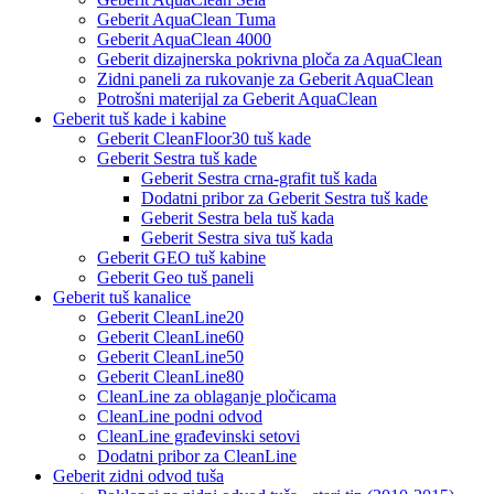
Geberit AquaClean Tuma
Geberit AquaClean 4000
Geberit dizajnerska pokrivna ploča za AquaClean
Zidni paneli za rukovanje za Geberit AquaClean
Potrošni materijal za Geberit AquaClean
Geberit tuš kade i kabine
Geberit CleanFloor30 tuš kade
Geberit Sestra tuš kade
Geberit Sestra crna-grafit tuš kada
Dodatni pribor za Geberit Sestra tuš kade
Geberit Sestra bela tuš kada
Geberit Sestra siva tuš kada
Geberit GEO tuš kabine
Geberit Geo tuš paneli
Geberit tuš kanalice
Geberit CleanLine20
Geberit CleanLine60
Geberit CleanLine50
Geberit CleanLine80
CleanLine za oblaganje pločicama
CleanLine podni odvod
CleanLine građevinski setovi
Dodatni pribor za CleanLine
Geberit zidni odvod tuša