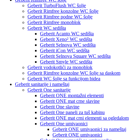
Geberit TurboFlush WC šolje
Geberit Rimfree konzolne WC šolje
Geberit Rimfree podne WC šolje
Geberit Rimfree monoblok
Geberit WC sedišta
Geberit Acanto WC sedišta
Geberit Xeno² WC sedišta
Geberit Selnova WC sedišta
Geberit iCon WC sedišta
Geberit Selnova Square WC sedišta
Geberit Smyle WC sedišta
Geberit vodokotlići za monoblok
Geberit Rimfree konzolne WC šolje sa daskom
Geberit WC šolje sa funkcijom bidea
Geberit sanitarije i nameštaj
Geberit One sanitarije
Geberit ONE montažni elementi
Geberit ONE mat crne slavine
Geberit One slavine
Geberit One paneli za tuš kabinu
Geberit ONE mat crni elementi sa ogledalom
Geberit One umivaonici
Geberit ONE umivaonici za nameštaj
Geberit ONE umivaonici