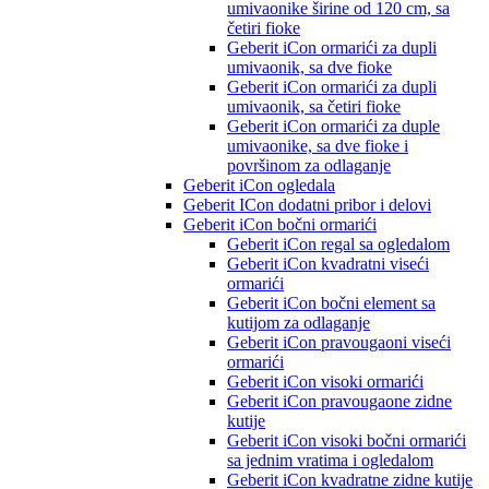
umivaonike širine od 120 cm, sa
četiri fioke
Geberit iCon ormarići za dupli
umivaonik, sa dve fioke
Geberit iCon ormarići za dupli
umivaonik, sa četiri fioke
Geberit iCon ormarići za duple
umivaonike, sa dve fioke i
površinom za odlaganje
Geberit iCon ogledala
Geberit ICon dodatni pribor i delovi
Geberit iCon bočni ormarići
Geberit iCon regal sa ogledalom
Geberit iCon kvadratni viseći
ormarići
Geberit iCon bočni element sa
kutijom za odlaganje
Geberit iCon pravougaoni viseći
ormarići
Geberit iCon visoki ormarići
Geberit iCon pravougaone zidne
kutije
Geberit iCon visoki bočni ormarići
sa jednim vratima i ogledalom
Geberit iCon kvadratne zidne kutije