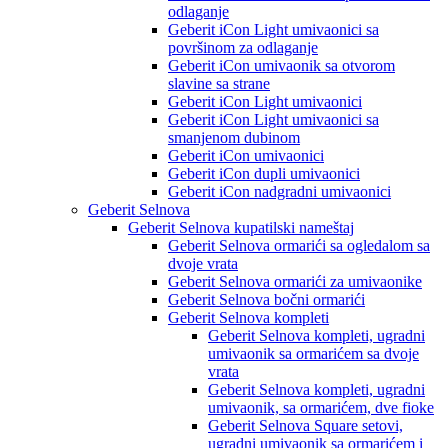
odlaganje
Geberit iCon Light umivaonici sa
površinom za odlaganje
Geberit iCon umivaonik sa otvorom
slavine sa strane
Geberit iCon Light umivaonici
Geberit iCon Light umivaonici sa
smanjenom dubinom
Geberit iCon umivaonici
Geberit iCon dupli umivaonici
Geberit iCon nadgradni umivaonici
Geberit Selnova
Geberit Selnova kupatilski nameštaj
Geberit Selnova ormarići sa ogledalom sa
dvoje vrata
Geberit Selnova ormarići za umivaonike
Geberit Selnova bočni ormarići
Geberit Selnova kompleti
Geberit Selnova kompleti, ugradni
umivaonik sa ormarićem sa dvoje
vrata
Geberit Selnova kompleti, ugradni
umivaonik, sa ormarićem, dve fioke
Geberit Selnova Square setovi,
ugradni umivaonik sa ormarićem i