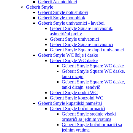
Geberit Acanto bidei
Geberit Smyle
Geberit Smyle polustubovi
Geberit Smyle monoblok
Geberit Smyle umivaonici - lavaboi
Geberit Smyle Square umivaonik,
asimetrični preliv
Geberit Smyle umivaonici
Geberit Smyle Square umivaonici
Geberit Smyle Square dupli umivaonici
Geberit Smyle WC šolje i daske
Geberit Smyle WC daske
Geberit Smyle Square WC daske
Geberit Smyle Square WC daske,
tanki dizajn
Geberit Smyle Square WC daske,
tanki dizajn, sendvič
Geberit Smyle podni WC
Geberit Smyle konzolni WC
Geberit Smyle kupatilski nameštaj
Geberit Smyle bočni ormarići
Geberit Smyle srednje visoki
ormarići sa jednim vratima
Geberit Smyle bočni ormarići sa
jednim vratima