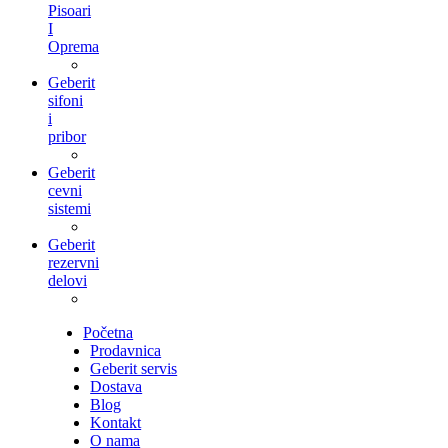
Pisoari
I
Oprema
Geberit
sifoni
i
pribor
Geberit
cevni
sistemi
Geberit
rezervni
delovi
Početna
Prodavnica
Geberit servis
Dostava
Blog
Kontakt
O nama