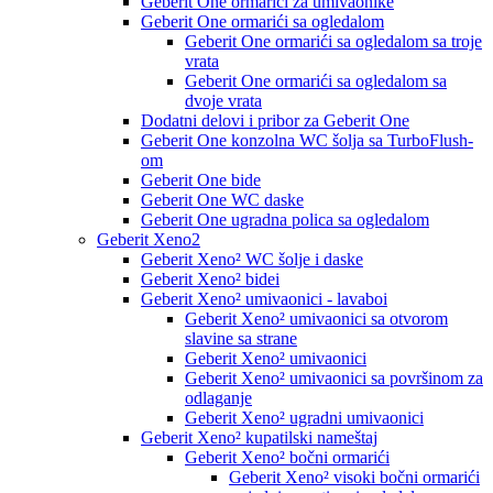
Geberit One ormarići za umivaonike
Geberit One ormarići sa ogledalom
Geberit One ormarići sa ogledalom sa troje
vrata
Geberit One ormarići sa ogledalom sa
dvoje vrata
Dodatni delovi i pribor za Geberit One
Geberit One konzolna WC šolja sa TurboFlush-
om
Geberit One bide
Geberit One WC daske
Geberit One ugradna polica sa ogledalom
Geberit Xeno2
Geberit Xeno² WC šolje i daske
Geberit Xeno² bidei
Geberit Xeno² umivaonici - lavaboi
Geberit Xeno² umivaonici sa otvorom
slavine sa strane
Geberit Xeno² umivaonici
Geberit Xeno² umivaonici sa površinom za
odlaganje
Geberit Xeno² ugradni umivaonici
Geberit Xeno² kupatilski nameštaj
Geberit Xeno² bočni ormarići
Geberit Xeno² visoki bočni ormarići