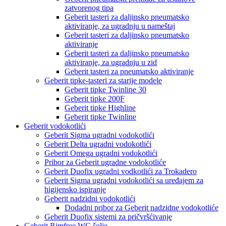
zatvorenog tipa
Geberit tasteri za daljinsko pneumatsko
aktiviranje, za ugradnju u nameštaj
Geberit tasteri za daljinsko pneumatsko
aktiviranje
Geberit tasteri za daljinsko pneumatsko
aktiviranje, za ugradnju u zid
Geberit tasteri za pneumatsko aktiviranje
Geberit tipke-tasteri za starije modele
Geberit tipke Twinline 30
Geberit tipke 200F
Geberit tipke Highline
Geberit tipke Twinline
Geberit vodokotlići
Geberit Sigma ugradni vodokotlići
Geberit Delta ugradni vodokotlići
Geberit Omega ugradni vodokotlići
Pribor za Geberit ugradne vodokotliće
Geberit Duofix ugradni vodkotlići za Trokadero
Geberit Sigma ugradni vodokotlići sa uređajem za
higijensko ispiranje
Geberit nadzidni vodokotlići
Dodadni pribor za Geberit nadzidne vodokotliće
Geberit Duofix sistemi za pričvršćivanje
Geberit Rimfree WC šolje