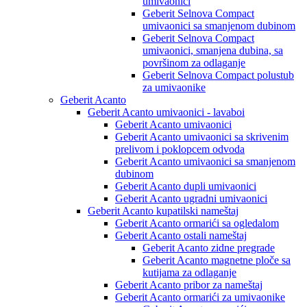
umivaonici
Geberit Selnova Compact
umivaonici sa smanjenom dubinom
Geberit Selnova Compact
umivaonici, smanjena dubina, sa
površinom za odlaganje
Geberit Selnova Compact polustub
za umivaonike
Geberit Acanto
Geberit Acanto umivaonici - lavaboi
Geberit Acanto umivaonici
Geberit Acanto umivaonici sa skrivenim
prelivom i poklopcem odvoda
Geberit Acanto umivaonici sa smanjenom
dubinom
Geberit Acanto dupli umivaonici
Geberit Acanto ugradni umivaonici
Geberit Acanto kupatilski nameštaj
Geberit Acanto ormarići sa ogledalom
Geberit Acanto ostali nameštaj
Geberit Acanto zidne pregrade
Geberit Acanto magnetne ploče sa
kutijama za odlaganje
Geberit Acanto pribor za nameštaj
Geberit Acanto ormarići za umivaonike