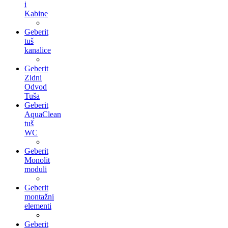
i
Kabine
Geberit
tuš
kanalice
Geberit
Zidni
Odvod
Tuša
Geberit
AquaClean
tuš
WC
Geberit
Monolit
moduli
Geberit
montažni
elementi
Geberit