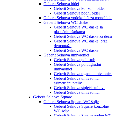
Geberit Selnova bidei
Geberit Selnova konzolni bidei
Geberit Selnova podni bidei
Geberit Selnova vodokotlići za monoblok
Geberit Selnova WC daske
Geberit Selnova WC daske sa
plastičnim šarkama
Geberit Selnova WC daske za decu
Geberit Selnova WC daske, brza
demontaža
Geberit Selnova WC daske
Geberit Selnova umivaonici
Geberit Selnova polustub
Geberit Selnova poluugradni
umivaonici
Geberit Selnova ugaoni umivaonici
Geberit Selnova umivaonici,
asimetrični preliv
Geberit Selnova stojeći stubovi
Geberit Selnova umivaonici
Geberit Selnova Square
Geberit Selnova Square WC šolje
Geberit Selnova Square konzolne
WC šolje
Geberit Selnova Square podne WC