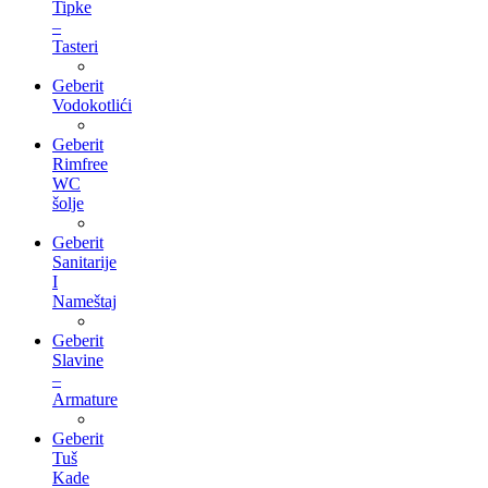
Tipke
–
Tasteri
Geberit
Vodokotlići
Geberit
Rimfree
WC
šolje
Geberit
Sanitarije
I
Nameštaj
Geberit
Slavine
–
Armature
Geberit
Tuš
Kade