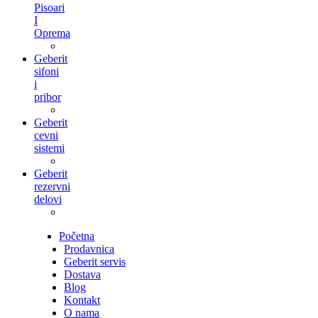
Pisoari
I
Oprema
Geberit
sifoni
i
pribor
Geberit
cevni
sistemi
Geberit
rezervni
delovi
Početna
Prodavnica
Geberit servis
Dostava
Blog
Kontakt
O nama