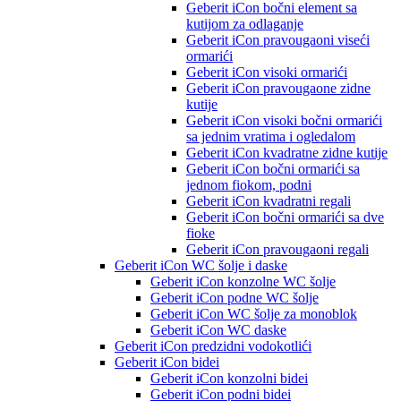
Geberit iCon bočni element sa
kutijom za odlaganje
Geberit iCon pravougaoni viseći
ormarići
Geberit iCon visoki ormarići
Geberit iCon pravougaone zidne
kutije
Geberit iCon visoki bočni ormarići
sa jednim vratima i ogledalom
Geberit iCon kvadratne zidne kutije
Geberit iCon bočni ormarići sa
jednom fiokom, podni
Geberit iCon kvadratni regali
Geberit iCon bočni ormarići sa dve
fioke
Geberit iCon pravougaoni regali
Geberit iCon WC šolje i daske
Geberit iCon konzolne WC šolje
Geberit iCon podne WC šolje
Geberit iCon WC šolje za monoblok
Geberit iCon WC daske
Geberit iCon predzidni vodokotlići
Geberit iCon bidei
Geberit iCon konzolni bidei
Geberit iCon podni bidei