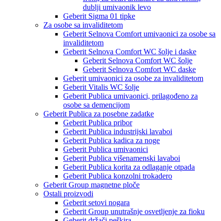
dublji umivaonik levo
Geberit Sigma 01 tipke
Za osobe sa invaliditetom
Geberit Selnova Comfort umivaonici za osobe sa
invaliditetom
Geberit Selnova Comfort WC šolje i daske
Geberit Selnova Comfort WC šolje
Geberit Selnova Comfort WC daske
Geberit umivaonici za osobe za invaliditetom
Geberit Vitalis WC šolje
Geberit Publica umivaonici, prilagođeno za
osobe sa demencijom
Geberit Publica za posebne zadatke
Geberit Publica pribor
Geberit Publica industrijski lavaboi
Geberit Publica kadica za noge
Geberit Publica umivaonici
Geberit Publica višenamenski lavaboi
Geberit Publica korita za odlaganje otpada
Geberit Publica konzolni trokadero
Geberit Group magnetne ploče
Ostali proizvodi
Geberit setovi nogara
Geberit Group unutrašnje osvetljenje za fioku
Geberit držači peškira