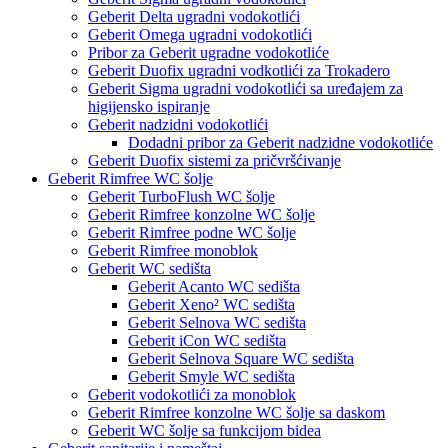
Geberit Delta ugradni vodokotlići
Geberit Omega ugradni vodokotlići
Pribor za Geberit ugradne vodokotliće
Geberit Duofix ugradni vodkotlići za Trokadero
Geberit Sigma ugradni vodokotlići sa uređajem za
higijensko ispiranje
Geberit nadzidni vodokotlići
Dodadni pribor za Geberit nadzidne vodokotliće
Geberit Duofix sistemi za pričvršćivanje
Geberit Rimfree WC šolje
Geberit TurboFlush WC šolje
Geberit Rimfree konzolne WC šolje
Geberit Rimfree podne WC šolje
Geberit Rimfree monoblok
Geberit WC sedišta
Geberit Acanto WC sedišta
Geberit Xeno² WC sedišta
Geberit Selnova WC sedišta
Geberit iCon WC sedišta
Geberit Selnova Square WC sedišta
Geberit Smyle WC sedišta
Geberit vodokotlići za monoblok
Geberit Rimfree konzolne WC šolje sa daskom
Geberit WC šolje sa funkcijom bidea