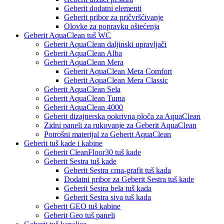
Geberit dodatni elementi
Geberit pribor za pričvršćivanje
Olovke za popravku oštećenja
Geberit AquaClean tuš WC
Geberit AquaClean daljinski upravljači
Geberit AquaClean Alba
Geberit AquaClean Mera
Geberit AquaClean Mera Comfort
Geberit AquaClean Mera Classic
Geberit AquaClean Sela
Geberit AquaClean Tuma
Geberit AquaClean 4000
Geberit dizajnerska pokrivna ploča za AquaClean
Zidni paneli za rukovanje za Geberit AquaClean
Potrošni materijal za Geberit AquaClean
Geberit tuš kade i kabine
Geberit CleanFloor30 tuš kade
Geberit Sestra tuš kade
Geberit Sestra crna-grafit tuš kada
Dodatni pribor za Geberit Sestra tuš kade
Geberit Sestra bela tuš kada
Geberit Sestra siva tuš kada
Geberit GEO tuš kabine
Geberit Geo tuš paneli