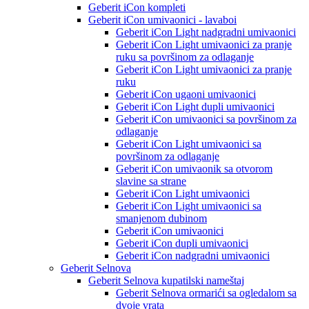
Geberit iCon kompleti
Geberit iCon umivaonici - lavaboi
Geberit iCon Light nadgradni umivaonici
Geberit iCon Light umivaonici za pranje
ruku sa površinom za odlaganje
Geberit iCon Light umivaonici za pranje
ruku
Geberit iCon ugaoni umivaonici
Geberit iCon Light dupli umivaonici
Geberit iCon umivaonici sa površinom za
odlaganje
Geberit iCon Light umivaonici sa
površinom za odlaganje
Geberit iCon umivaonik sa otvorom
slavine sa strane
Geberit iCon Light umivaonici
Geberit iCon Light umivaonici sa
smanjenom dubinom
Geberit iCon umivaonici
Geberit iCon dupli umivaonici
Geberit iCon nadgradni umivaonici
Geberit Selnova
Geberit Selnova kupatilski nameštaj
Geberit Selnova ormarići sa ogledalom sa
dvoje vrata