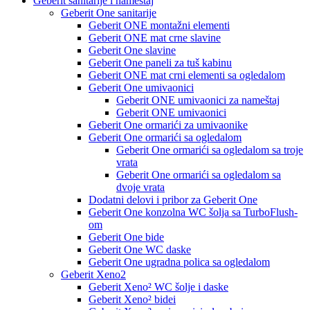
Geberit sanitarije i nameštaj
Geberit One sanitarije
Geberit ONE montažni elementi
Geberit ONE mat crne slavine
Geberit One slavine
Geberit One paneli za tuš kabinu
Geberit ONE mat crni elementi sa ogledalom
Geberit One umivaonici
Geberit ONE umivaonici za nameštaj
Geberit ONE umivaonici
Geberit One ormarići za umivaonike
Geberit One ormarići sa ogledalom
Geberit One ormarići sa ogledalom sa troje
vrata
Geberit One ormarići sa ogledalom sa
dvoje vrata
Dodatni delovi i pribor za Geberit One
Geberit One konzolna WC šolja sa TurboFlush-
om
Geberit One bide
Geberit One WC daske
Geberit One ugradna polica sa ogledalom
Geberit Xeno2
Geberit Xeno² WC šolje i daske
Geberit Xeno² bidei