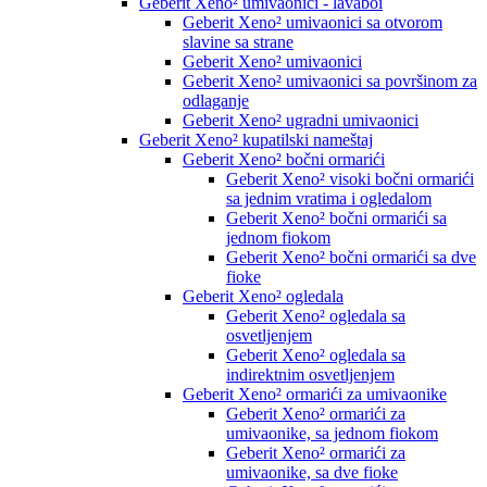
Geberit Xeno² umivaonici - lavaboi
Geberit Xeno² umivaonici sa otvorom
slavine sa strane
Geberit Xeno² umivaonici
Geberit Xeno² umivaonici sa površinom za
odlaganje
Geberit Xeno² ugradni umivaonici
Geberit Xeno² kupatilski nameštaj
Geberit Xeno² bočni ormarići
Geberit Xeno² visoki bočni ormarići
sa jednim vratima i ogledalom
Geberit Xeno² bočni ormarići sa
jednom fiokom
Geberit Xeno² bočni ormarići sa dve
fioke
Geberit Xeno² ogledala
Geberit Xeno² ogledala sa
osvetljenjem
Geberit Xeno² ogledala sa
indirektnim osvetljenjem
Geberit Xeno² ormarići za umivaonike
Geberit Xeno² ormarići za
umivaonike, sa jednom fiokom
Geberit Xeno² ormarići za
umivaonike, sa dve fioke