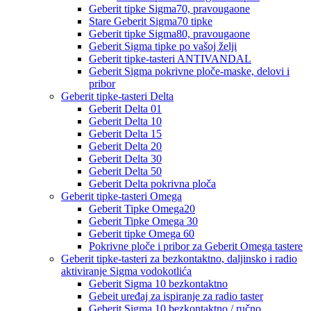
Geberit tipke Sigma70, pravougaone
Stare Geberit Sigma70 tipke
Geberit tipke Sigma80, pravougaone
Geberit Sigma tipke po vašoj želji
Geberit tipke-tasteri ANTIVANDAL
Geberit Sigma pokrivne ploče-maske, delovi i
pribor
Geberit tipke-tasteri Delta
Geberit Delta 01
Geberit Delta 10
Geberit Delta 15
Geberit Delta 20
Geberit Delta 30
Geberit Delta 50
Geberit Delta pokrivna ploča
Geberit tipke-tasteri Omega
Geberit Tipke Omega20
Geberit Tipke Omega 30
Geberit tipke Omega 60
Pokrivne ploče i pribor za Geberit Omega tastere
Geberit tipke-tasteri za bezkontaktno, daljinsko i radio
aktiviranje Sigma vodokotlića
Geberit Sigma 10 bezkontaktno
Gebeit uređaj za ispiranje za radio taster
Geberit Sigma 10 bezkontaktno / ručno