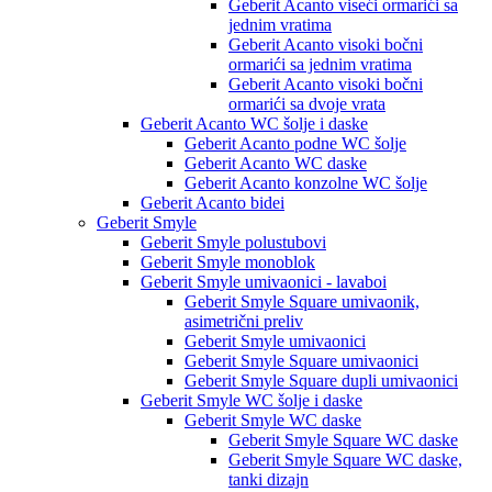
Geberit Acanto viseći ormarići sa
jednim vratima
Geberit Acanto visoki bočni
ormarići sa jednim vratima
Geberit Acanto visoki bočni
ormarići sa dvoje vrata
Geberit Acanto WC šolje i daske
Geberit Acanto podne WC šolje
Geberit Acanto WC daske
Geberit Acanto konzolne WC šolje
Geberit Acanto bidei
Geberit Smyle
Geberit Smyle polustubovi
Geberit Smyle monoblok
Geberit Smyle umivaonici - lavaboi
Geberit Smyle Square umivaonik,
asimetrični preliv
Geberit Smyle umivaonici
Geberit Smyle Square umivaonici
Geberit Smyle Square dupli umivaonici
Geberit Smyle WC šolje i daske
Geberit Smyle WC daske
Geberit Smyle Square WC daske
Geberit Smyle Square WC daske,
tanki dizajn