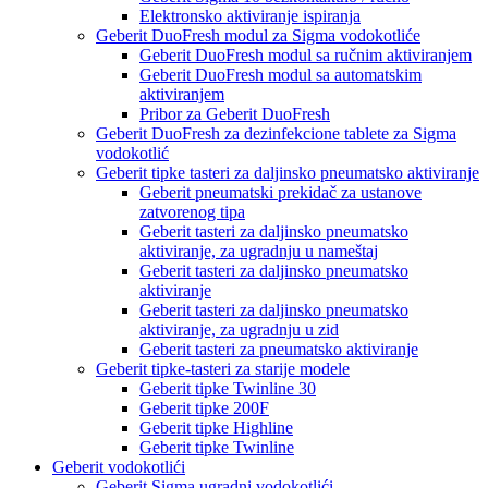
Elektronsko aktiviranje ispiranja
Geberit DuoFresh modul za Sigma vodokotliće
Geberit DuoFresh modul sa ručnim aktiviranjem
Geberit DuoFresh modul sa automatskim
aktiviranjem
Pribor za Geberit DuoFresh
Geberit DuoFresh za dezinfekcione tablete za Sigma
vodokotlić
Geberit tipke tasteri za daljinsko pneumatsko aktiviranje
Geberit pneumatski prekidač za ustanove
zatvorenog tipa
Geberit tasteri za daljinsko pneumatsko
aktiviranje, za ugradnju u nameštaj
Geberit tasteri za daljinsko pneumatsko
aktiviranje
Geberit tasteri za daljinsko pneumatsko
aktiviranje, za ugradnju u zid
Geberit tasteri za pneumatsko aktiviranje
Geberit tipke-tasteri za starije modele
Geberit tipke Twinline 30
Geberit tipke 200F
Geberit tipke Highline
Geberit tipke Twinline
Geberit vodokotlići
Geberit Sigma ugradni vodokotlići