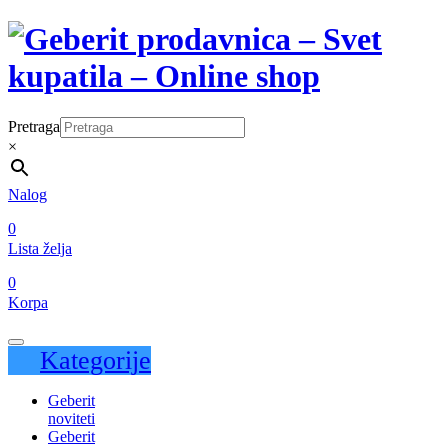
Pretraga
×
Nalog
0
Lista želja
0
Korpa
Kategorije
Geberit
noviteti
Geberit