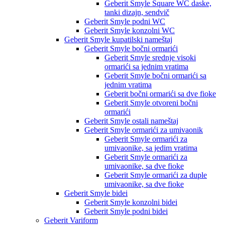
Geberit Smyle Square WC daske,
tanki dizajn, sendvič
Geberit Smyle podni WC
Geberit Smyle konzolni WC
Geberit Smyle kupatilski nameštaj
Geberit Smyle bočni ormarići
Geberit Smyle srednje visoki
ormarići sa jednim vratima
Geberit Smyle bočni ormarići sa
jednim vratima
Geberit bočni ormarići sa dve fioke
Geberit Smyle otvoreni bočni
ormarići
Geberit Smyle ostali nameštaj
Geberit Smyle ormarići za umivaonik
Geberit Smyle ormarići za
umivaonike, sa jedim vratima
Geberit Smyle ormarići za
umivaonike, sa dve fioke
Geberit Smyle ormarići za duple
umivaonike, sa dve fioke
Geberit Smyle bidei
Geberit Smyle konzolni bidei
Geberit Smyle podni bidei
Geberit Variform