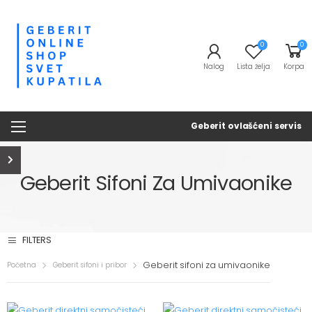
0
0
Nalog
Lista želja
Korpa
Geberit ovlašćeni servis
Geberit Sifoni Za Umivaonike
FILTERS
Geberit sifoni za umivaonike
Početna
Geberit sifoni i pribor