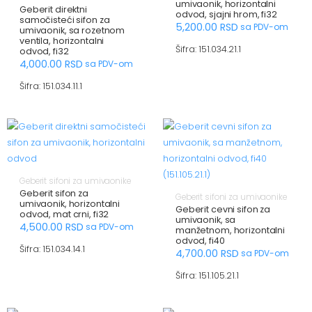
umivaonik, horizontalni
Geberit direktni
odvod, sjajni hrom, fi32
samočisteći sifon za
5,200.00
RSD
sa PDV-om
umivaonik, sa rozetnom
ventila, horizontalni
Šifra: 151.034.21.1
odvod, fi32
4,000.00
RSD
sa PDV-om
Šifra: 151.034.11.1
Geberit sifoni za umivaonike
Geberit sifon za
Geberit sifoni za umivaonike
umivaonik, horizontalni
Geberit cevni sifon za
odvod, mat crni, fi32
umivaonik, sa
4,500.00
RSD
sa PDV-om
manžetnom, horizontalni
odvod, fi40
Šifra: 151.034.14.1
4,700.00
RSD
sa PDV-om
Šifra: 151.105.21.1