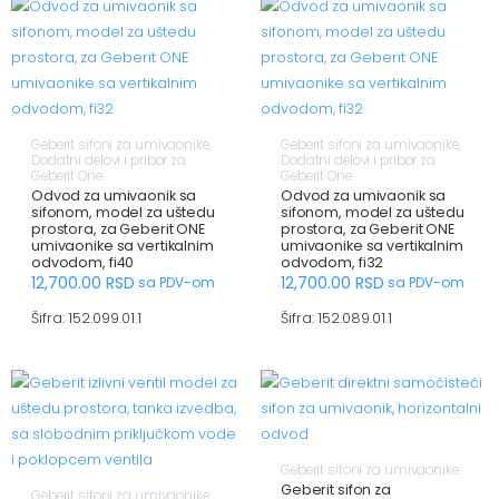
Geberit sifoni za umivaonike
,
Geberit sifoni za umivaonike
,
Dodatni delovi i pribor za
Dodatni delovi i pribor za
Geberit One
Geberit One
Odvod za umivaonik sa
Odvod za umivaonik sa
sifonom, model za uštedu
sifonom, model za uštedu
prostora, za Geberit ONE
prostora, za Geberit ONE
umivaonike sa vertikalnim
umivaonike sa vertikalnim
odvodom, fi40
odvodom, fi32
12,700.00
RSD
12,700.00
RSD
sa PDV-om
sa PDV-om
Šifra: 152.099.01.1
Šifra: 152.089.01.1
Geberit sifoni za umivaonike
Geberit sifon za
Geberit sifoni za umivaonike