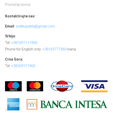
Povraćaj novca
Kontaktirajte nas:
Email
:
svetkupatila@gmail.com
Srbija:
Tel.
+381691111960
Phone for English only:
+38169777960
Ivana
Crna Gora:
Tel.
+38269111960