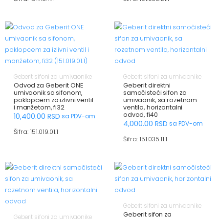
Geberit sifoni za umivaonike
Geberit sifoni za umivaonike
Odvod za Geberit ONE
Geberit direktni
umivaonik sa sifonom,
samočisteći sifon za
poklopcem za izlivni ventil
umivaonik, sa rozetnom
i manžetom, fi32
ventila, horizontalni
odvod, fi40
10,400.00
RSD
sa PDV-om
4,000.00
RSD
sa PDV-om
Šifra: 151.019.01.1
Šifra: 151.035.11.1
Geberit sifoni za umivaonike
Geberit sifon za
Geberit sifoni za umivaonike