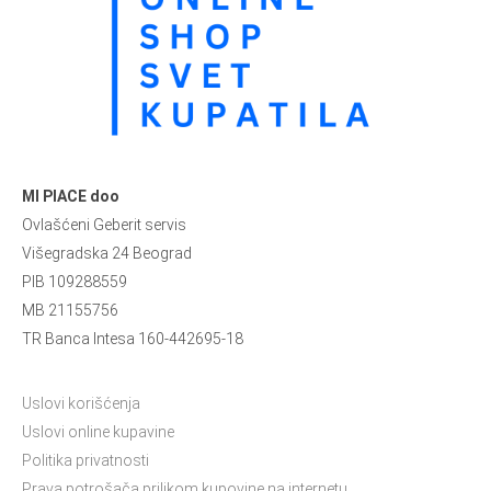
MI PIACE doo
Ovlašćeni Geberit servis
Višegradska 24 Beograd
PIB 109288559
MB 21155756
TR Banca Intesa 160-442695-18
Uslovi korišćenja
Uslovi online kupavine
Politika privatnosti
Prava potrošača prilikom kupovine na internetu