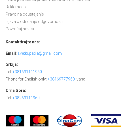
Reklamacije
Pravo na odustajanje
Izjava o odricanju odgovornosti
Povraćaj novca
Kontaktirajte nas:
Email
:
svetkupatila@gmail.com
Srbija:
Tel.
+381691111960
Phone for English only:
+38169777960
Ivana
Crna Gora:
Tel.
+38269111960