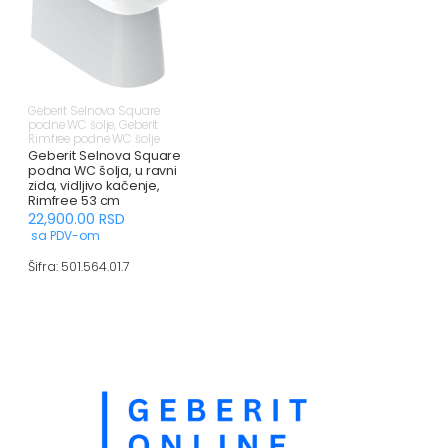
Geberit Selnova Square
podne WC šolje
,
Geberit
Rimfree podne WC šolje
Geberit Selnova Square
podna WC šolja, u ravni
zida, vidljivo kačenje,
Rimfree 53 cm
22,900.00
RSD
sa PDV-om
Šifra: 501.564.01.7