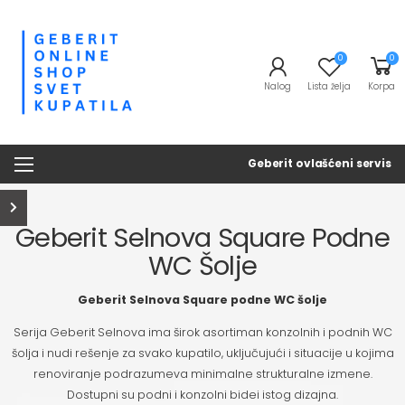
0
0
Nalog
Lista želja
Korpa
Geberit ovlašćeni servis
Geberit Selnova Square Podne
WC Šolje
Geberit Selnova Square podne WC šolje
Serija Geberit Selnova ima širok asortiman konzolnih i podnih WC
šolja i nudi rešenje za svako kupatilo, uključujući i situacije u kojima
renoviranje podrazumeva minimalne strukturalne izmene.
Dostupni su podni i konzolni bidei istog dizajna.