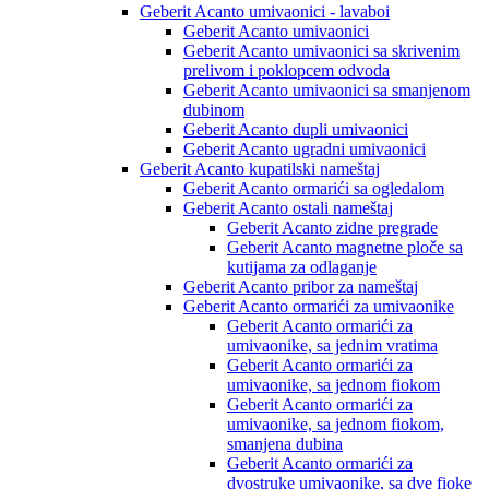
Geberit Acanto umivaonici - lavaboi
Geberit Acanto umivaonici
Geberit Acanto umivaonici sa skrivenim
prelivom i poklopcem odvoda
Geberit Acanto umivaonici sa smanjenom
dubinom
Geberit Acanto dupli umivaonici
Geberit Acanto ugradni umivaonici
Geberit Acanto kupatilski nameštaj
Geberit Acanto ormarići sa ogledalom
Geberit Acanto ostali nameštaj
Geberit Acanto zidne pregrade
Geberit Acanto magnetne ploče sa
kutijama za odlaganje
Geberit Acanto pribor za nameštaj
Geberit Acanto ormarići za umivaonike
Geberit Acanto ormarići za
umivaonike, sa jednim vratima
Geberit Acanto ormarići za
umivaonike, sa jednom fiokom
Geberit Acanto ormarići za
umivaonike, sa jednom fiokom,
smanjena dubina
Geberit Acanto ormarići za
dvostruke umivaonike, sa dve fioke