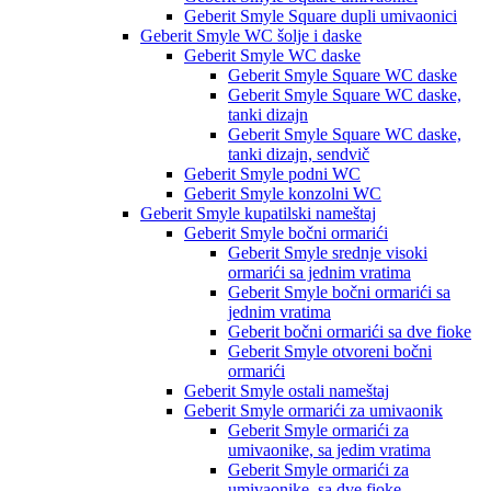
Geberit Smyle Square dupli umivaonici
Geberit Smyle WC šolje i daske
Geberit Smyle WC daske
Geberit Smyle Square WC daske
Geberit Smyle Square WC daske,
tanki dizajn
Geberit Smyle Square WC daske,
tanki dizajn, sendvič
Geberit Smyle podni WC
Geberit Smyle konzolni WC
Geberit Smyle kupatilski nameštaj
Geberit Smyle bočni ormarići
Geberit Smyle srednje visoki
ormarići sa jednim vratima
Geberit Smyle bočni ormarići sa
jednim vratima
Geberit bočni ormarići sa dve fioke
Geberit Smyle otvoreni bočni
ormarići
Geberit Smyle ostali nameštaj
Geberit Smyle ormarići za umivaonik
Geberit Smyle ormarići za
umivaonike, sa jedim vratima
Geberit Smyle ormarići za
umivaonike, sa dve fioke