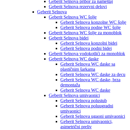
Geberit Selnova pribor za nameštaj
Geberit Selnova rezervni delovi
Geberit Selnova
Geberit Selnova WC šolje
Geberit Selnova konzolne WC šolje
Geberit Selnova podne WC šolje
Geberit Selnova WC šolje za monoblok
Geberit Selnova bidei
Geberit Selnova konzolni bidei
Geberit Selnova podni bidei
Geberit Selnova vodokotlići za monoblok
Geberit Selnova WC daske
Geberit Selnova WC daske sa
plastičnim šarkama
Geberit Selnova WC daske za decu
Geberit Selnova WC daske, brza
demontaža
Geberit Selnova WC daske
Geberit Selnova umivaonici
Geberit Selnova polustub
Geberit Selnova poluugradni
umivaonici
Geberit Selnova ugaoni umivaonici
Geberit Selnova umivaonici,
asimetrični preliv