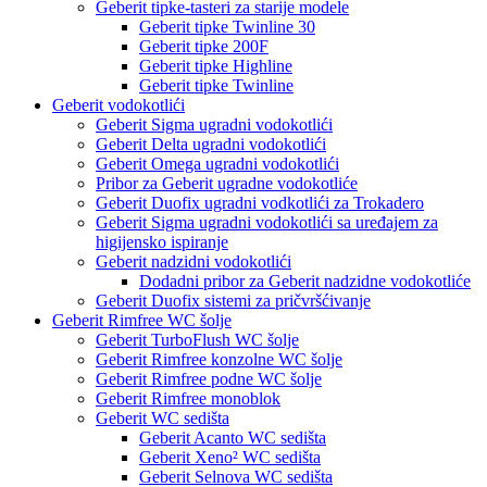
Geberit tipke-tasteri za starije modele
Geberit tipke Twinline 30
Geberit tipke 200F
Geberit tipke Highline
Geberit tipke Twinline
Geberit vodokotlići
Geberit Sigma ugradni vodokotlići
Geberit Delta ugradni vodokotlići
Geberit Omega ugradni vodokotlići
Pribor za Geberit ugradne vodokotliće
Geberit Duofix ugradni vodkotlići za Trokadero
Geberit Sigma ugradni vodokotlići sa uređajem za
higijensko ispiranje
Geberit nadzidni vodokotlići
Dodadni pribor za Geberit nadzidne vodokotliće
Geberit Duofix sistemi za pričvršćivanje
Geberit Rimfree WC šolje
Geberit TurboFlush WC šolje
Geberit Rimfree konzolne WC šolje
Geberit Rimfree podne WC šolje
Geberit Rimfree monoblok
Geberit WC sedišta
Geberit Acanto WC sedišta
Geberit Xeno² WC sedišta
Geberit Selnova WC sedišta