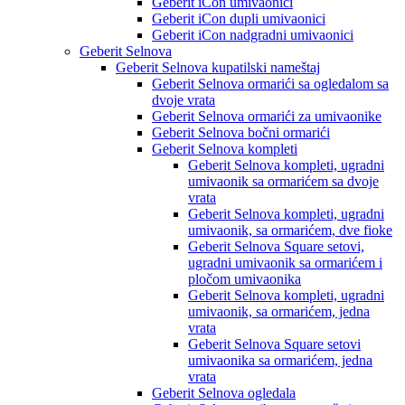
Geberit iCon umivaonici
Geberit iCon dupli umivaonici
Geberit iCon nadgradni umivaonici
Geberit Selnova
Geberit Selnova kupatilski nameštaj
Geberit Selnova ormarići sa ogledalom sa
dvoje vrata
Geberit Selnova ormarići za umivaonike
Geberit Selnova bočni ormarići
Geberit Selnova kompleti
Geberit Selnova kompleti, ugradni
umivaonik sa ormarićem sa dvoje
vrata
Geberit Selnova kompleti, ugradni
umivaonik, sa ormarićem, dve fioke
Geberit Selnova Square setovi,
ugradni umivaonik sa ormarićem i
pločom umivaonika
Geberit Selnova kompleti, ugradni
umivaonik, sa ormarićem, jedna
vrata
Geberit Selnova Square setovi
umivaonika sa ormarićem, jedna
vrata
Geberit Selnova ogledala