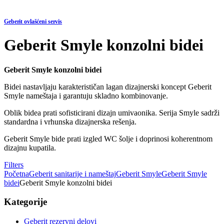
Geberit ovlašćeni servis
Geberit Smyle konzolni bidei
Geberit Smyle konzolni bidei
Bidei nastavljaju karakterističan lagan dizajnerski koncept Geberit
Smyle nameštaja i garantuju skladno kombinovanje.
Oblik bidea prati sofisticirani dizajn umivaonika. Serija Smyle sadrži
standardna i vrhunska dizajnerska rešenja.
Geberit Smyle bide prati izgled WC šolje i doprinosi koherentnom
dizajnu kupatila.
Filters
Početna
Geberit sanitarije i nameštaj
Geberit Smyle
Geberit Smyle
bidei
Geberit Smyle konzolni bidei
Kategorije
Geberit rezervni delovi