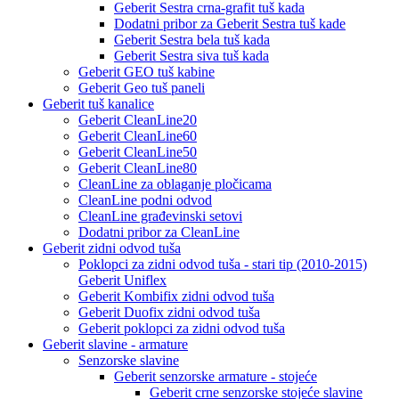
Geberit Sestra crna-grafit tuš kada
Dodatni pribor za Geberit Sestra tuš kade
Geberit Sestra bela tuš kada
Geberit Sestra siva tuš kada
Geberit GEO tuš kabine
Geberit Geo tuš paneli
Geberit tuš kanalice
Geberit CleanLine20
Geberit CleanLine60
Geberit CleanLine50
Geberit CleanLine80
CleanLine za oblaganje pločicama
CleanLine podni odvod
CleanLine građevinski setovi
Dodatni pribor za CleanLine
Geberit zidni odvod tuša
Poklopci za zidni odvod tuša - stari tip (2010-2015)
Geberit Uniflex
Geberit Kombifix zidni odvod tuša
Geberit Duofix zidni odvod tuša
Geberit poklopci za zidni odvod tuša
Geberit slavine - armature
Senzorske slavine
Geberit senzorske armature - stojeće
Geberit crne senzorske stojeće slavine