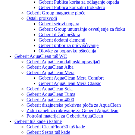
Geberit Publica korita za odlaganje otpada
Geberit Publica konzolni trokadero
Geberit Group magnetne ploče
Ostali proizvodi
Geberit setovi nogara
Geberit Group unutrašnje osvetljenje za fioku
Geberit držači peškira
Geberit dodatni elementi
Geberit pribor za pričvršćivanje
Olovke za popravku oštećenja
Geberit AquaClean tuš WC
Geberit AquaClean daljinski upravljači
Geberit AquaClean Alba
Geberit AquaClean Mera
Geberit AquaClean Mera Comfort
Geberit AquaClean Mera Classic
Geberit AquaClean Sela
Geberit AquaClean Tuma
Geberit AquaClean 4000
Geberit dizajnerska pokrivna ploča za AquaClean
Zidni paneli za rukovanje za Geberit AquaClean
Potrošni materijal za Geberit AquaClean
Geberit tuš kade i kabine
Geberit CleanFloor30 tuš kade
Geberit Sestra tuš kade