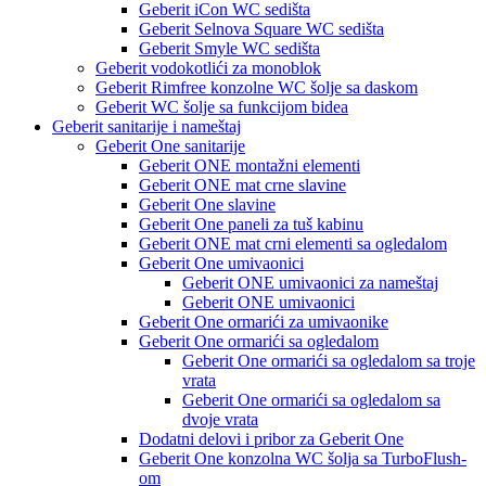
Geberit iCon WC sedišta
Geberit Selnova Square WC sedišta
Geberit Smyle WC sedišta
Geberit vodokotlići za monoblok
Geberit Rimfree konzolne WC šolje sa daskom
Geberit WC šolje sa funkcijom bidea
Geberit sanitarije i nameštaj
Geberit One sanitarije
Geberit ONE montažni elementi
Geberit ONE mat crne slavine
Geberit One slavine
Geberit One paneli za tuš kabinu
Geberit ONE mat crni elementi sa ogledalom
Geberit One umivaonici
Geberit ONE umivaonici za nameštaj
Geberit ONE umivaonici
Geberit One ormarići za umivaonike
Geberit One ormarići sa ogledalom
Geberit One ormarići sa ogledalom sa troje
vrata
Geberit One ormarići sa ogledalom sa
dvoje vrata
Dodatni delovi i pribor za Geberit One
Geberit One konzolna WC šolja sa TurboFlush-
om