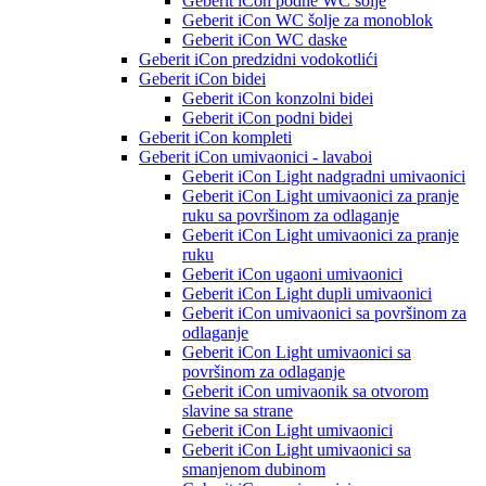
Geberit iCon podne WC šolje
Geberit iCon WC šolje za monoblok
Geberit iCon WC daske
Geberit iCon predzidni vodokotlići
Geberit iCon bidei
Geberit iCon konzolni bidei
Geberit iCon podni bidei
Geberit iCon kompleti
Geberit iCon umivaonici - lavaboi
Geberit iCon Light nadgradni umivaonici
Geberit iCon Light umivaonici za pranje
ruku sa površinom za odlaganje
Geberit iCon Light umivaonici za pranje
ruku
Geberit iCon ugaoni umivaonici
Geberit iCon Light dupli umivaonici
Geberit iCon umivaonici sa površinom za
odlaganje
Geberit iCon Light umivaonici sa
površinom za odlaganje
Geberit iCon umivaonik sa otvorom
slavine sa strane
Geberit iCon Light umivaonici
Geberit iCon Light umivaonici sa
smanjenom dubinom