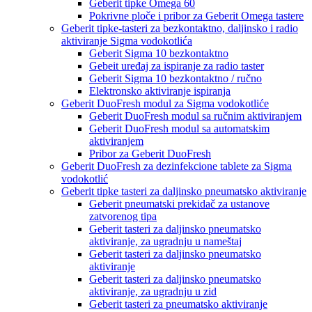
Geberit tipke Omega 60
Pokrivne ploče i pribor za Geberit Omega tastere
Geberit tipke-tasteri za bezkontaktno, daljinsko i radio
aktiviranje Sigma vodokotlića
Geberit Sigma 10 bezkontaktno
Gebeit uređaj za ispiranje za radio taster
Geberit Sigma 10 bezkontaktno / ručno
Elektronsko aktiviranje ispiranja
Geberit DuoFresh modul za Sigma vodokotliće
Geberit DuoFresh modul sa ručnim aktiviranjem
Geberit DuoFresh modul sa automatskim
aktiviranjem
Pribor za Geberit DuoFresh
Geberit DuoFresh za dezinfekcione tablete za Sigma
vodokotlić
Geberit tipke tasteri za daljinsko pneumatsko aktiviranje
Geberit pneumatski prekidač za ustanove
zatvorenog tipa
Geberit tasteri za daljinsko pneumatsko
aktiviranje, za ugradnju u nameštaj
Geberit tasteri za daljinsko pneumatsko
aktiviranje
Geberit tasteri za daljinsko pneumatsko
aktiviranje, za ugradnju u zid
Geberit tasteri za pneumatsko aktiviranje