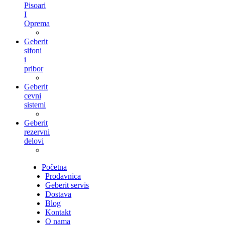
Pisoari
I
Oprema
Geberit
sifoni
i
pribor
Geberit
cevni
sistemi
Geberit
rezervni
delovi
Početna
Prodavnica
Geberit servis
Dostava
Blog
Kontakt
O nama