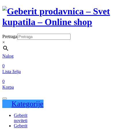
Pretraga
×
Nalog
0
Lista želja
0
Korpa
Kategorije
Geberit
noviteti
Geberit