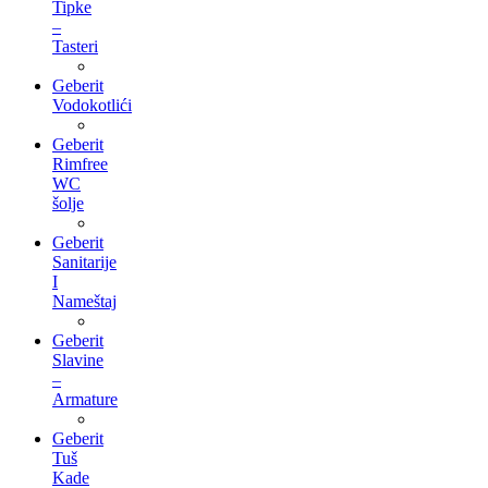
Tipke
–
Tasteri
Geberit
Vodokotlići
Geberit
Rimfree
WC
šolje
Geberit
Sanitarije
I
Nameštaj
Geberit
Slavine
–
Armature
Geberit
Tuš
Kade