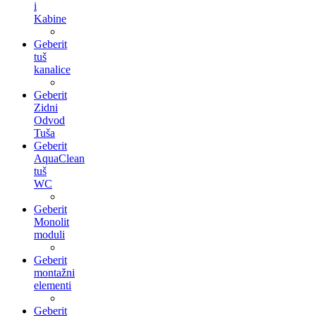
i
Kabine
Geberit
tuš
kanalice
Geberit
Zidni
Odvod
Tuša
Geberit
AquaClean
tuš
WC
Geberit
Monolit
moduli
Geberit
montažni
elementi
Geberit