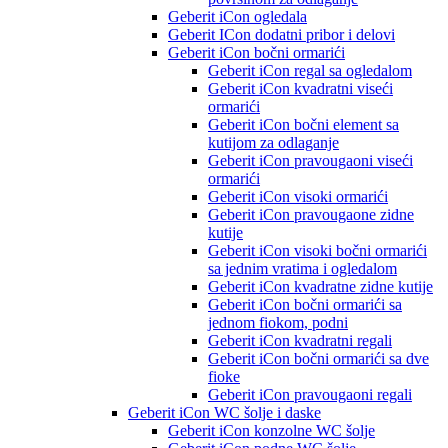
Geberit iCon ogledala
Geberit ICon dodatni pribor i delovi
Geberit iCon bočni ormarići
Geberit iCon regal sa ogledalom
Geberit iCon kvadratni viseći
ormarići
Geberit iCon bočni element sa
kutijom za odlaganje
Geberit iCon pravougaoni viseći
ormarići
Geberit iCon visoki ormarići
Geberit iCon pravougaone zidne
kutije
Geberit iCon visoki bočni ormarići
sa jednim vratima i ogledalom
Geberit iCon kvadratne zidne kutije
Geberit iCon bočni ormarići sa
jednom fiokom, podni
Geberit iCon kvadratni regali
Geberit iCon bočni ormarići sa dve
fioke
Geberit iCon pravougaoni regali
Geberit iCon WC šolje i daske
Geberit iCon konzolne WC šolje