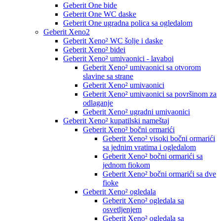
Geberit One bide
Geberit One WC daske
Geberit One ugradna polica sa ogledalom
Geberit Xeno2
Geberit Xeno² WC šolje i daske
Geberit Xeno² bidei
Geberit Xeno² umivaonici - lavaboi
Geberit Xeno² umivaonici sa otvorom
slavine sa strane
Geberit Xeno² umivaonici
Geberit Xeno² umivaonici sa površinom za
odlaganje
Geberit Xeno² ugradni umivaonici
Geberit Xeno² kupatilski nameštaj
Geberit Xeno² bočni ormarići
Geberit Xeno² visoki bočni ormarići
sa jednim vratima i ogledalom
Geberit Xeno² bočni ormarići sa
jednom fiokom
Geberit Xeno² bočni ormarići sa dve
fioke
Geberit Xeno² ogledala
Geberit Xeno² ogledala sa
osvetljenjem
Geberit Xeno² ogledala sa