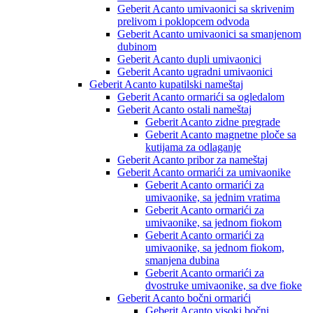
Geberit Acanto umivaonici sa skrivenim
prelivom i poklopcem odvoda
Geberit Acanto umivaonici sa smanjenom
dubinom
Geberit Acanto dupli umivaonici
Geberit Acanto ugradni umivaonici
Geberit Acanto kupatilski nameštaj
Geberit Acanto ormarići sa ogledalom
Geberit Acanto ostali nameštaj
Geberit Acanto zidne pregrade
Geberit Acanto magnetne ploče sa
kutijama za odlaganje
Geberit Acanto pribor za nameštaj
Geberit Acanto ormarići za umivaonike
Geberit Acanto ormarići za
umivaonike, sa jednim vratima
Geberit Acanto ormarići za
umivaonike, sa jednom fiokom
Geberit Acanto ormarići za
umivaonike, sa jednom fiokom,
smanjena dubina
Geberit Acanto ormarići za
dvostruke umivaonike, sa dve fioke
Geberit Acanto bočni ormarići
Geberit Acanto visoki bočni