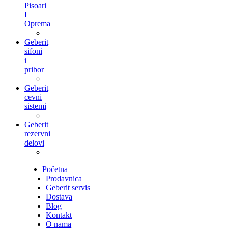
Pisoari
I
Oprema
Geberit
sifoni
i
pribor
Geberit
cevni
sistemi
Geberit
rezervni
delovi
Početna
Prodavnica
Geberit servis
Dostava
Blog
Kontakt
O nama