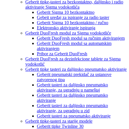
Geberit tipke-tasteri za bezkontaktno, daljinsko i radio
aktiviranje Sigma vodokotlića
Geberit Sigma 10 bezkontaktno
Gebeit uređaj za ispiranje za radio taster
Geberit Sigma 10 bezkontaktno / ručno
Elektronsko aktiviranje ispiranja
Geberit DuoFresh modul za Sigma vodokotliće
Geberit DuoFresh modul sa ručnim aktiviranjem
Geberit DuoFresh modul sa automatskim
aktiviranjem
Pribor za Geberit DuoFresh
Geberit DuoFresh za dezinfekcione tablete za Sigma
vodokotlić
Geberit tipke tasteri za daljinsko pneumatsko aktiviranje
Geberit pneumatski prekidač za ustanove
zatvorenog tipa
Geberit tasteri za daljinsko pneumatsko
aktiviranje, za ugradnju u nameštaj
Geberit tasteri za daljinsko pneumatsko
aktiviranje
Geberit tasteri za daljinsko pneumatsko
aktiviranje, za ugradnju u zid
Geberit tasteri za pneumatsko aktiviranje
Geberit tipke-tasteri za starije modele
Geberit tipke Twinline 30