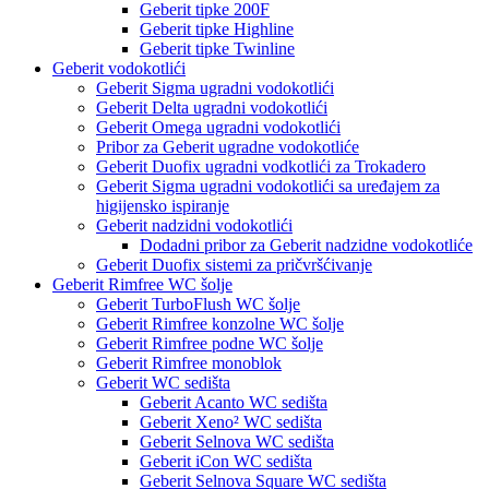
Geberit tipke 200F
Geberit tipke Highline
Geberit tipke Twinline
Geberit vodokotlići
Geberit Sigma ugradni vodokotlići
Geberit Delta ugradni vodokotlići
Geberit Omega ugradni vodokotlići
Pribor za Geberit ugradne vodokotliće
Geberit Duofix ugradni vodkotlići za Trokadero
Geberit Sigma ugradni vodokotlići sa uređajem za
higijensko ispiranje
Geberit nadzidni vodokotlići
Dodadni pribor za Geberit nadzidne vodokotliće
Geberit Duofix sistemi za pričvršćivanje
Geberit Rimfree WC šolje
Geberit TurboFlush WC šolje
Geberit Rimfree konzolne WC šolje
Geberit Rimfree podne WC šolje
Geberit Rimfree monoblok
Geberit WC sedišta
Geberit Acanto WC sedišta
Geberit Xeno² WC sedišta
Geberit Selnova WC sedišta
Geberit iCon WC sedišta
Geberit Selnova Square WC sedišta