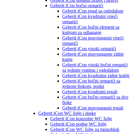
Geberit ICon dodatni pribor i delovi
Geberit iCon bočni ormarići
Geberit iCon regal sa ogledalom
Geberit iCon kvadratni viseći
ormarići
Geberit iCon bočni element sa
kutijom za odlaganje
Geberit iCon pravougaoni viseći
ormarići
Geberit iCon visoki ormarići
Geberit iCon pravougaone zidne
kutije
Geberit iCon visoki bočni ormarići
sa jednim vratima i ogledalom
Geberit iCon kvadratne zidne kutije
Geberit iCon bočni ormarići sa
jednom fiokom, podni
Geberit iCon kvadratni regali
Geberit iCon bočni ormarići sa dve
fioke
Geberit iCon pravougaoni regali
Geberit iCon WC šolje i daske
Geberit iCon konzolne WC šolje
Geberit iCon podne WC šolje
Geberit iCon WC šolje za monoblok