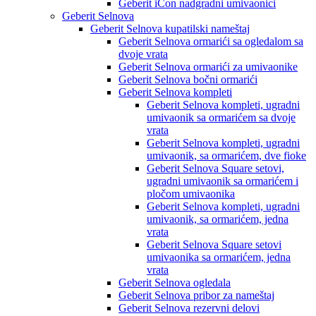
Geberit iCon nadgradni umivaonici
Geberit Selnova
Geberit Selnova kupatilski nameštaj
Geberit Selnova ormarići sa ogledalom sa
dvoje vrata
Geberit Selnova ormarići za umivaonike
Geberit Selnova bočni ormarići
Geberit Selnova kompleti
Geberit Selnova kompleti, ugradni
umivaonik sa ormarićem sa dvoje
vrata
Geberit Selnova kompleti, ugradni
umivaonik, sa ormarićem, dve fioke
Geberit Selnova Square setovi,
ugradni umivaonik sa ormarićem i
pločom umivaonika
Geberit Selnova kompleti, ugradni
umivaonik, sa ormarićem, jedna
vrata
Geberit Selnova Square setovi
umivaonika sa ormarićem, jedna
vrata
Geberit Selnova ogledala
Geberit Selnova pribor za nameštaj
Geberit Selnova rezervni delovi