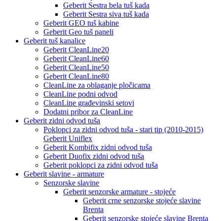
Geberit Sestra bela tuš kada
Geberit Sestra siva tuš kada
Geberit GEO tuš kabine
Geberit Geo tuš paneli
Geberit tuš kanalice
Geberit CleanLine20
Geberit CleanLine60
Geberit CleanLine50
Geberit CleanLine80
CleanLine za oblaganje pločicama
CleanLine podni odvod
CleanLine građevinski setovi
Dodatni pribor za CleanLine
Geberit zidni odvod tuša
Poklopci za zidni odvod tuša - stari tip (2010-2015)
Geberit Uniflex
Geberit Kombifix zidni odvod tuša
Geberit Duofix zidni odvod tuša
Geberit poklopci za zidni odvod tuša
Geberit slavine - armature
Senzorske slavine
Geberit senzorske armature - stojeće
Geberit crne senzorske stojeće slavine
Brenta
Geberit senzorske stojeće slavine Brenta