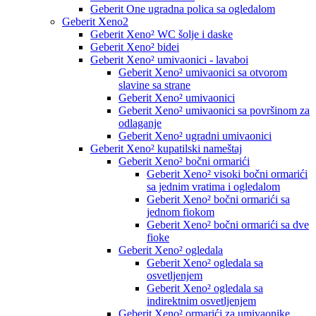
Geberit One ugradna polica sa ogledalom
Geberit Xeno2
Geberit Xeno² WC šolje i daske
Geberit Xeno² bidei
Geberit Xeno² umivaonici - lavaboi
Geberit Xeno² umivaonici sa otvorom
slavine sa strane
Geberit Xeno² umivaonici
Geberit Xeno² umivaonici sa površinom za
odlaganje
Geberit Xeno² ugradni umivaonici
Geberit Xeno² kupatilski nameštaj
Geberit Xeno² bočni ormarići
Geberit Xeno² visoki bočni ormarići
sa jednim vratima i ogledalom
Geberit Xeno² bočni ormarići sa
jednom fiokom
Geberit Xeno² bočni ormarići sa dve
fioke
Geberit Xeno² ogledala
Geberit Xeno² ogledala sa
osvetljenjem
Geberit Xeno² ogledala sa
indirektnim osvetljenjem
Geberit Xeno² ormarići za umivaonike