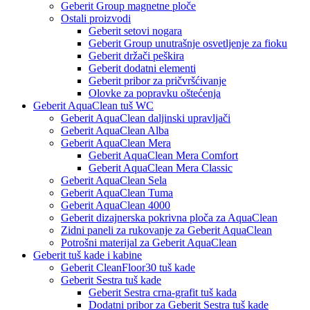
Geberit Group magnetne ploče
Ostali proizvodi
Geberit setovi nogara
Geberit Group unutrašnje osvetljenje za fioku
Geberit držači peškira
Geberit dodatni elementi
Geberit pribor za pričvršćivanje
Olovke za popravku oštećenja
Geberit AquaClean tuš WC
Geberit AquaClean daljinski upravljači
Geberit AquaClean Alba
Geberit AquaClean Mera
Geberit AquaClean Mera Comfort
Geberit AquaClean Mera Classic
Geberit AquaClean Sela
Geberit AquaClean Tuma
Geberit AquaClean 4000
Geberit dizajnerska pokrivna ploča za AquaClean
Zidni paneli za rukovanje za Geberit AquaClean
Potrošni materijal za Geberit AquaClean
Geberit tuš kade i kabine
Geberit CleanFloor30 tuš kade
Geberit Sestra tuš kade
Geberit Sestra crna-grafit tuš kada
Dodatni pribor za Geberit Sestra tuš kade