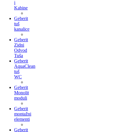
i
Kabine
Geberit
tuš
kanalice
Geberit
Zidni
Odvod
Tuša
Geberit
AquaClean
tuš
WC
Geberit
Monolit
moduli
Geberit
montažni
elementi
Geberit