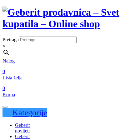
Pretraga
×
Nalog
0
Lista želja
0
Korpa
Kategorije
Geberit
noviteti
Geberit