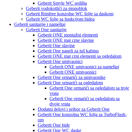
Geberit Smyle WC sedišta
Geberit vodokotlići za monoblok
Geberit Rimfree konzolne WC šolje sa daskom
Geberit WC šolje sa funkcijom bidea
Geberit sanitarije i nameštaj
Geberit One sanitarije
Geberit ONE montažni elementi
Geberit ONE mat crne slavine
Geberit One slavine
Geberit One paneli za tuš kabinu
Geberit ONE mat crni elementi sa ogledalom
Geberit One umivaonici
Geberit ONE umivaonici za nameštaj
Geberit ONE umivaonici
Geberit One ormarići za umivaonike
Geberit One ormarići sa ogledalom
Geberit One ormarići sa ogledalom sa troje
vrata
Geberit One ormarići sa ogledalom sa
dvoje vrata
Dodatni delovi i pribor za Geberit One
Geberit One konzolna WC šolja sa TurboFlush-
om
Geberit One bide
Geberit One WC daske