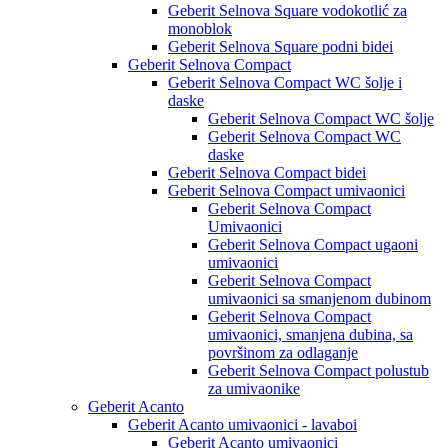
Geberit Selnova Square vodokotlić za
monoblok
Geberit Selnova Square podni bidei
Geberit Selnova Compact
Geberit Selnova Compact WC šolje i
daske
Geberit Selnova Compact WC šolje
Geberit Selnova Compact WC
daske
Geberit Selnova Compact bidei
Geberit Selnova Compact umivaonici
Geberit Selnova Compact
Umivaonici
Geberit Selnova Compact ugaoni
umivaonici
Geberit Selnova Compact
umivaonici sa smanjenom dubinom
Geberit Selnova Compact
umivaonici, smanjena dubina, sa
površinom za odlaganje
Geberit Selnova Compact polustub
za umivaonike
Geberit Acanto
Geberit Acanto umivaonici - lavaboi
Geberit Acanto umivaonici