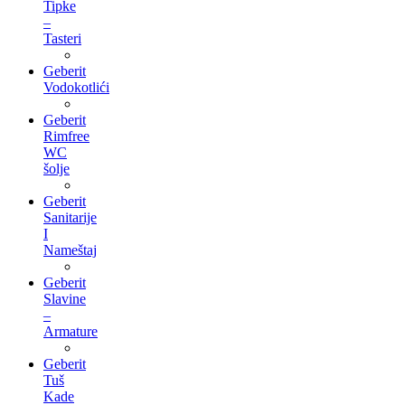
Tipke
–
Tasteri
Geberit
Vodokotlići
Geberit
Rimfree
WC
šolje
Geberit
Sanitarije
I
Nameštaj
Geberit
Slavine
–
Armature
Geberit
Tuš
Kade