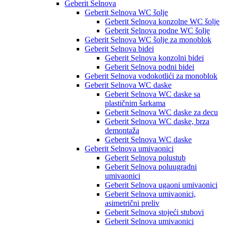
Geberit Selnova
Geberit Selnova WC šolje
Geberit Selnova konzolne WC šolje
Geberit Selnova podne WC šolje
Geberit Selnova WC šolje za monoblok
Geberit Selnova bidei
Geberit Selnova konzolni bidei
Geberit Selnova podni bidei
Geberit Selnova vodokotlići za monoblok
Geberit Selnova WC daske
Geberit Selnova WC daske sa
plastičnim šarkama
Geberit Selnova WC daske za decu
Geberit Selnova WC daske, brza
demontaža
Geberit Selnova WC daske
Geberit Selnova umivaonici
Geberit Selnova polustub
Geberit Selnova poluugradni
umivaonici
Geberit Selnova ugaoni umivaonici
Geberit Selnova umivaonici,
asimetrični preliv
Geberit Selnova stojeći stubovi
Geberit Selnova umivaonici