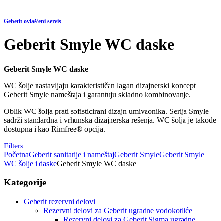
Geberit ovlašćeni servis
Geberit Smyle WC daske
Geberit Smyle WC daske
WC šolje nastavljaju karakterističan lagan dizajnerski koncept
Geberit Smyle nameštaja i garantuju skladno kombinovanje.
Oblik WC šolja prati sofisticirani dizajn umivaonika. Serija Smyle
sadrži standardna i vrhunska dizajnerska rešenja. WC šolja je takođe
dostupna i kao Rimfree® opcija.
Filters
Početna
Geberit sanitarije i nameštaj
Geberit Smyle
Geberit Smyle
WC šolje i daske
Geberit Smyle WC daske
Kategorije
Geberit rezervni delovi
Rezervni delovi za Geberit ugradne vodokotliće
Rezervni delovi za Geberit Sigma ugradne