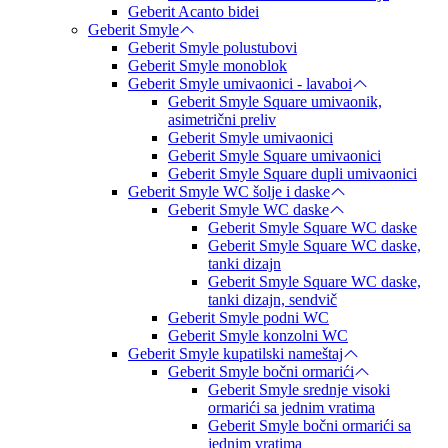
Geberit Acanto bidei
Geberit Smyle
Geberit Smyle polustubovi
Geberit Smyle monoblok
Geberit Smyle umivaonici - lavaboi
Geberit Smyle Square umivaonik,
asimetrični preliv
Geberit Smyle umivaonici
Geberit Smyle Square umivaonici
Geberit Smyle Square dupli umivaonici
Geberit Smyle WC šolje i daske
Geberit Smyle WC daske
Geberit Smyle Square WC daske
Geberit Smyle Square WC daske,
tanki dizajn
Geberit Smyle Square WC daske,
tanki dizajn, sendvič
Geberit Smyle podni WC
Geberit Smyle konzolni WC
Geberit Smyle kupatilski nameštaj
Geberit Smyle bočni ormarići
Geberit Smyle srednje visoki
ormarići sa jednim vratima
Geberit Smyle bočni ormarići sa
jednim vratima