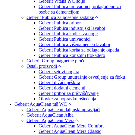
Geberit Vitalis WC šolje
Geberit Publica umivaonici, prilagođeno za
osobe sa demencijom
Geberit Publica za posebne zadatke
Geberit Publica pribor
Geberit Publica industrijski lavaboi
Geberit Publica kadica za noge
Geberit Publica umivaonici
Geberit Publica višenamenski lavaboi
Geberit Publica korita za odlaganje otpada
Geberit Publica konzolni trokadero
Geberit Group magnetne ploče
Ostali proizvodi
Geberit setovi nogara
Geberit Group unutrašnje osvetljenje za fioku
Geberit držači peškira
Geberit dodatni elementi
Geberit pribor za pričvršćivanje
Olovke za popravku oštećenja
Geberit AquaClean tuš WC
Geberit AquaClean daljinski upravljači
Geberit AquaClean Alba
Geberit AquaClean Mera
Geberit AquaClean Mera Comfort
Geberit AquaClean Mera Classic