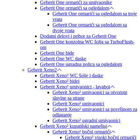
Geberit One ormarići za umivaonike
Geberit One ormarići sa ogledalom
Geberit One ormarići sa ogledalom sa troje
vrata
Geberit One ormarići sa ogledalom sa
dvoje vrata
Dodatni delovi i pribor za Geberit One
Geberit One konzolna WC šolja sa TurboFlush-
om
Geberit One bide
Geberit One WC daske
Geberit One ugradna polica sa ogledalom
Geberit Xeno2
Geberit Xeno² WC šolje i daske
Geberit Xeno² bidei
Geberit Xeno² umivaonici - lavaboi
Geberit Xeno² umivaonici sa otvorom
slavine sa strane
Geberit Xeno² umivaonici
Geberit Xeno² umivaonici sa površinom za
odlaganje
Geberit Xeno² ugradni umivaonici
Geberit Xeno² kupatilski nameštaj
Geberit Xeno² bočni ormarići
Geberit Xeno² visoki bočni ormarići