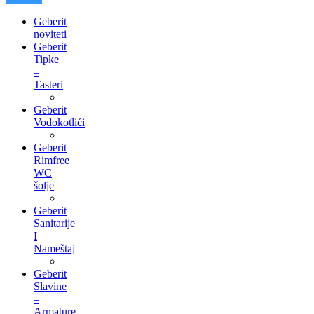
Geberit
noviteti
Geberit
Tipke
–
Tasteri
Geberit
Vodokotlići
Geberit
Rimfree
WC
šolje
Geberit
Sanitarije
I
Nameštaj
Geberit
Slavine
–
Armature