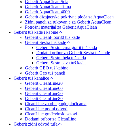
Geberit AquaClean Sela
Geberit AquaClean Tuma
Geberit AquaClean 4000
Geberit dizajnerska pokrivna ploča za AquaClean
Zidni paneli za rukovanje za Geberit AquaClean
Potrošni materijal za Geberit AquaClean
Geberit tuš kade i kabine
Geberit CleanFloor30 tuš kade
Geberit Sestra tuš kade
Geberit Sestra crna-grafit tuš kada
Dodatni pribor za Geberit Sestra tuš kade
Geberit Sestra bela tuš kada
Geberit Sestra siva tuš kada
Geberit GEO tuš kabine
Geberit Geo tuš paneli
Geberit tuš kanalice
Geberit CleanLine20
Geberit CleanLine60
Geberit CleanLine50
Geberit CleanLine80
CleanLine za oblaganje pločicama
CleanLine podni odvod
CleanLine građevinski setovi
Dodatni pribor za CleanLine
Geberit zidni odvod tuša