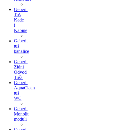
Geberit
Tuš
Kade
i
Kabine
Geberit
tuš
kanalice
Geberit
Zidni
Odvod
Tuša
Geberit
AquaClean
tuš
WC
Geberit
Monolit
moduli
Geberit