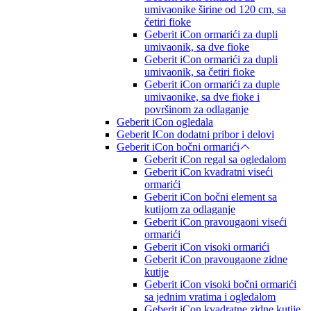
umivaonike širine od 120 cm, sa
četiri fioke
Geberit iCon ormarići za dupli
umivaonik, sa dve fioke
Geberit iCon ormarići za dupli
umivaonik, sa četiri fioke
Geberit iCon ormarići za duple
umivaonike, sa dve fioke i
površinom za odlaganje
Geberit iCon ogledala
Geberit ICon dodatni pribor i delovi
Geberit iCon bočni ormarići
Geberit iCon regal sa ogledalom
Geberit iCon kvadratni viseći
ormarići
Geberit iCon bočni element sa
kutijom za odlaganje
Geberit iCon pravougaoni viseći
ormarići
Geberit iCon visoki ormarići
Geberit iCon pravougaone zidne
kutije
Geberit iCon visoki bočni ormarići
sa jednim vratima i ogledalom
Geberit iCon kvadratne zidne kutije