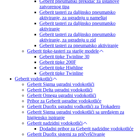
Geberit pneumatski prekidač za ustanove
zatvorenog tipa
Geberit tasteri za daljinsko pneumatsko
aktiviranje, za ugradnju u nameštaj
Geberit tasteri za daljinsko pneumatsko
aktiviranje
Geberit tasteri za daljinsko pneumatsko
aktiviranje, za ugradnju u zid
Geberit tasteri za pneumatsko aktiviranje
Geberit tipke-tasteri za starije modele
Geberit tipke Twinline 30
Geberit tipke 200F
Geberit tipke Highline
Geberit tipke Twinline
Geberit vodokotlići
Geberit Sigma ugradni vodokotlići
Geberit Delta ugradni vodokotlići
Geberit Omega ugradni vodokotlići
Pribor za Geberit ugradne vodokotliće
Geberit Duofix ugradni vodkotlići za Trokadero
Geberit Sigma ugradni vodokotlići sa uređajem za
higijensko ispiranje
Geberit nadzidni vodokotlići
Dodadni pribor za Geberit nadzidne vodokotliće
Geberit Duofix sistemi za pričvršćivanje