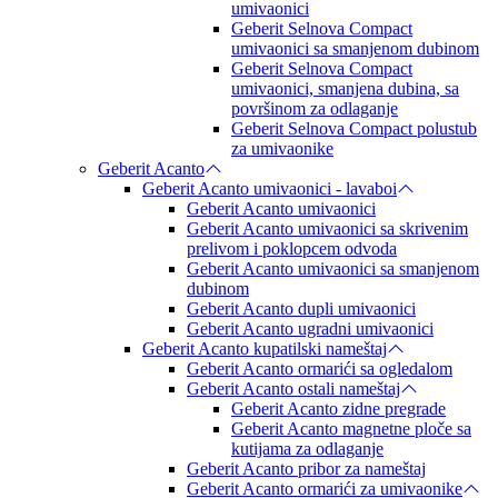
umivaonici
Geberit Selnova Compact
umivaonici sa smanjenom dubinom
Geberit Selnova Compact
umivaonici, smanjena dubina, sa
površinom za odlaganje
Geberit Selnova Compact polustub
za umivaonike
Geberit Acanto
Geberit Acanto umivaonici - lavaboi
Geberit Acanto umivaonici
Geberit Acanto umivaonici sa skrivenim
prelivom i poklopcem odvoda
Geberit Acanto umivaonici sa smanjenom
dubinom
Geberit Acanto dupli umivaonici
Geberit Acanto ugradni umivaonici
Geberit Acanto kupatilski nameštaj
Geberit Acanto ormarići sa ogledalom
Geberit Acanto ostali nameštaj
Geberit Acanto zidne pregrade
Geberit Acanto magnetne ploče sa
kutijama za odlaganje
Geberit Acanto pribor za nameštaj
Geberit Acanto ormarići za umivaonike