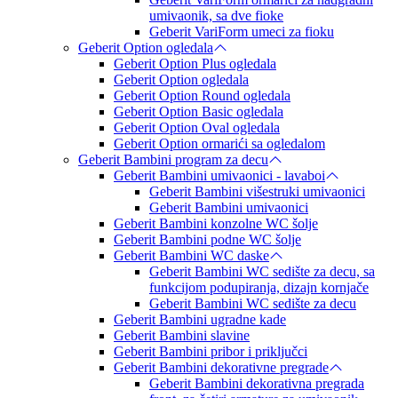
umivaonik, sa dve fioke
Geberit VariForm umeci za fioku
Geberit Option ogledala
Geberit Option Plus ogledala
Geberit Option ogledala
Geberit Option Round ogledala
Geberit Option Basic ogledala
Geberit Option Oval ogledala
Geberit Option ormarići sa ogledalom
Geberit Bambini program za decu
Geberit Bambini umivaonici - lavaboi
Geberit Bambini višestruki umivaonici
Geberit Bambini umivaonici
Geberit Bambini konzolne WC šolje
Geberit Bambini podne WC šolje
Geberit Bambini WC daske
Geberit Bambini WC sedište za decu, sa
funkcijom podupiranja, dizajn kornjače
Geberit Bambini WC sedište za decu
Geberit Bambini ugradne kade
Geberit Bambini slavine
Geberit Bambini pribor i priključci
Geberit Bambini dekorativne pregrade
Geberit Bambini dekorativna pregrada