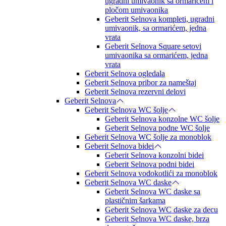
ugradni umivaonik sa ormarićem i
pločom umivaonika
Geberit Selnova kompleti, ugradni
umivaonik, sa ormarićem, jedna
vrata
Geberit Selnova Square setovi
umivaonika sa ormarićem, jedna
vrata
Geberit Selnova ogledala
Geberit Selnova pribor za nameštaj
Geberit Selnova rezervni delovi
Geberit Selnova
Geberit Selnova WC šolje
Geberit Selnova konzolne WC šolje
Geberit Selnova podne WC šolje
Geberit Selnova WC šolje za monoblok
Geberit Selnova bidei
Geberit Selnova konzolni bidei
Geberit Selnova podni bidei
Geberit Selnova vodokotlići za monoblok
Geberit Selnova WC daske
Geberit Selnova WC daske sa
plastičnim šarkama
Geberit Selnova WC daske za decu
Geberit Selnova WC daske, brza