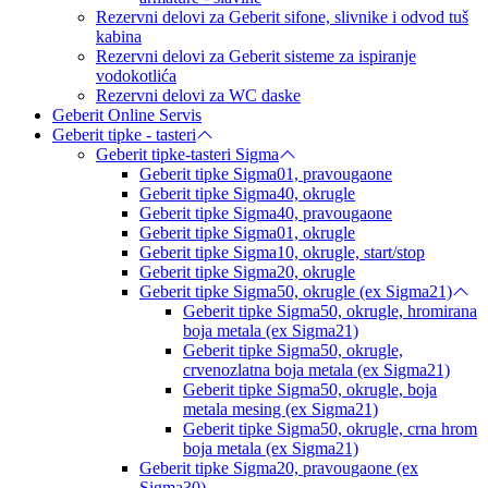
Rezervni delovi za Geberit sifone, slivnike i odvod tuš
kabina
Rezervni delovi za Geberit sisteme za ispiranje
vodokotlića
Rezervni delovi za WC daske
Geberit Online Servis
Geberit tipke - tasteri
Geberit tipke-tasteri Sigma
Geberit tipke Sigma01, pravougaone
Geberit tipke Sigma40, okrugle
Geberit tipke Sigma40, pravougaone
Geberit tipke Sigma01, okrugle
Geberit tipke Sigma10, okrugle, start/stop
Geberit tipke Sigma20, okrugle
Geberit tipke Sigma50, okrugle (ex Sigma21)
Geberit tipke Sigma50, okrugle, hromirana
boja metala (ex Sigma21)
Geberit tipke Sigma50, okrugle,
crvenozlatna boja metala (ex Sigma21)
Geberit tipke Sigma50, okrugle, boja
metala mesing (ex Sigma21)
Geberit tipke Sigma50, okrugle, crna hrom
boja metala (ex Sigma21)
Geberit tipke Sigma20, pravougaone (ex
Sigma30)