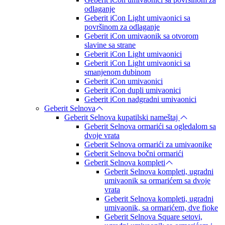
odlaganje
Geberit iCon Light umivaonici sa
površinom za odlaganje
Geberit iCon umivaonik sa otvorom
slavine sa strane
Geberit iCon Light umivaonici
Geberit iCon Light umivaonici sa
smanjenom dubinom
Geberit iCon umivaonici
Geberit iCon dupli umivaonici
Geberit iCon nadgradni umivaonici
Geberit Selnova
Geberit Selnova kupatilski nameštaj
Geberit Selnova ormarići sa ogledalom sa
dvoje vrata
Geberit Selnova ormarići za umivaonike
Geberit Selnova bočni ormarići
Geberit Selnova kompleti
Geberit Selnova kompleti, ugradni
umivaonik sa ormarićem sa dvoje
vrata
Geberit Selnova kompleti, ugradni
umivaonik, sa ormarićem, dve fioke
Geberit Selnova Square setovi,