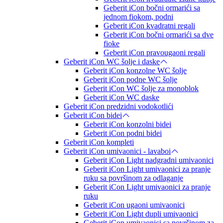
Geberit iCon bočni ormarići sa
jednom fiokom, podni
Geberit iCon kvadratni regali
Geberit iCon bočni ormarići sa dve
fioke
Geberit iCon pravougaoni regali
Geberit iCon WC šolje i daske
Geberit iCon konzolne WC šolje
Geberit iCon podne WC šolje
Geberit iCon WC šolje za monoblok
Geberit iCon WC daske
Geberit iCon predzidni vodokotlići
Geberit iCon bidei
Geberit iCon konzolni bidei
Geberit iCon podni bidei
Geberit iCon kompleti
Geberit iCon umivaonici - lavaboi
Geberit iCon Light nadgradni umivaonici
Geberit iCon Light umivaonici za pranje
ruku sa površinom za odlaganje
Geberit iCon Light umivaonici za pranje
ruku
Geberit iCon ugaoni umivaonici
Geberit iCon Light dupli umivaonici
Geberit iCon umivaonici sa površinom za