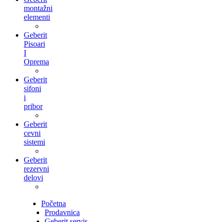
montažni
elementi
Geberit
Pisoari
I
Oprema
Geberit
sifoni
i
pribor
Geberit
cevni
sistemi
Geberit
rezervni
delovi
Početna
Prodavnica
Geberit servis