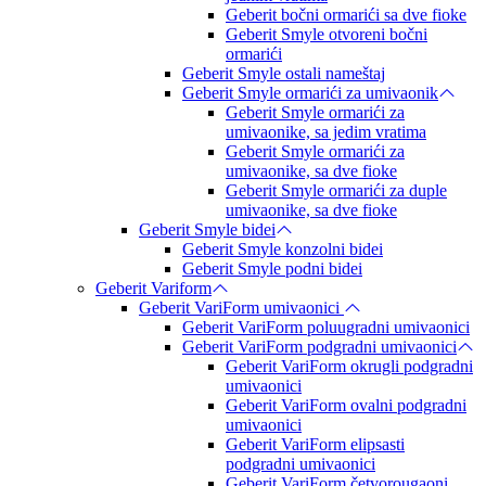
Geberit bočni ormarići sa dve fioke
Geberit Smyle otvoreni bočni
ormarići
Geberit Smyle ostali nameštaj
Geberit Smyle ormarići za umivaonik
Geberit Smyle ormarići za
umivaonike, sa jedim vratima
Geberit Smyle ormarići za
umivaonike, sa dve fioke
Geberit Smyle ormarići za duple
umivaonike, sa dve fioke
Geberit Smyle bidei
Geberit Smyle konzolni bidei
Geberit Smyle podni bidei
Geberit Variform
Geberit VariForm umivaonici
Geberit VariForm poluugradni umivaonici
Geberit VariForm podgradni umivaonici
Geberit VariForm okrugli podgradni
umivaonici
Geberit VariForm ovalni podgradni
umivaonici
Geberit VariForm elipsasti
podgradni umivaonici
Geberit VariForm četvorougaoni