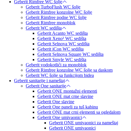
Geberit Rimfree WC šolje
Geberit TurboFlush WC šolje
Geberit Rimfree konzolne WC šolje
Geberit Rimfree podne WC šolje
Geberit Rimfree monoblok
Geberit WC sedišta
Geberit Acanto WC sedišta
Geberit Xeno² WC sedišta
Geberit Selnova WC sedišta
Geberit iCon WC sedišta
Geberit Selnova Square WC sedišta
Geberit Smyle WC sedišta
Geberit vodokotlići za monoblok
Geberit Rimfree konzolne WC šolje sa daskom
Geberit WC šolje sa funkcijom bidea
Geberit sanitarije i nameštaj
Geberit One sanitarije
Geberit ONE montažni elementi
Geberit ONE mat crne slavine
Geberit One slavine
Geberit One paneli za tuš kabinu
Geberit ONE mat crni elementi sa ogledalom
Geberit One umivaonici
Geberit ONE umivaonici za nameštaj
Geberit ONE umivaonici