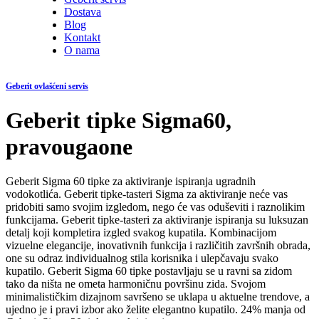
Dostava
Blog
Kontakt
O nama
Geberit ovlašćeni servis
Geberit tipke Sigma60,
pravougaone
Geberit Sigma 60 tipke za aktiviranje ispiranja ugradnih
vodokotlića. Geberit tipke-tasteri Sigma za aktiviranje neće vas
pridobiti samo svojim izgledom, nego će vas oduševiti i raznolikim
funkcijama. Geberit tipke-tasteri za aktiviranje ispiranja su luksuzan
detalj koji kompletira izgled svakog kupatila. Kombinacijom
vizuelne elegancije, inovativnih funkcija i različitih završnih obrada,
one su odraz individualnog stila korisnika i ulepčavaju svako
kupatilo. Geberit Sigma 60 tipke postavljaju se u ravni sa zidom
tako da ništa ne ometa harmoničnu površinu zida. Svojom
minimalističkim dizajnom savršeno se uklapa u aktuelne trendove, a
ujedno je i pravi izbor ako želite elegantno kupatilo. 24% manja od